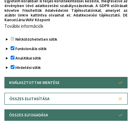
Egyetem korábban is teljes körültekintéssel kezelte, megfelelve az
érvényben lévő adatkezelési szabályozásoknak. A GDPR előírásait
követve frissítettük Adatvédelmi Tájékoztatónkat, amelyet az
alábbi linkre kattintva olvashat el:
Adatkezelési tájékoztató.
DE
Kancellária WAV Központ
További információk
Nélkülözhetetlen sütik
Funkcionális sütik
Analitikai sütik
Hirdetési sütik
KIVÁLASZTOTTAK MENTÉSE
WITHDRAW CONSENT
Adatvédelem
Adatvédelem
ÖSSZES ELUTASÍTÁSA
Technikai információk
ÖSSZES ELFOGADÁSA
Copyright © 2026 Unideb