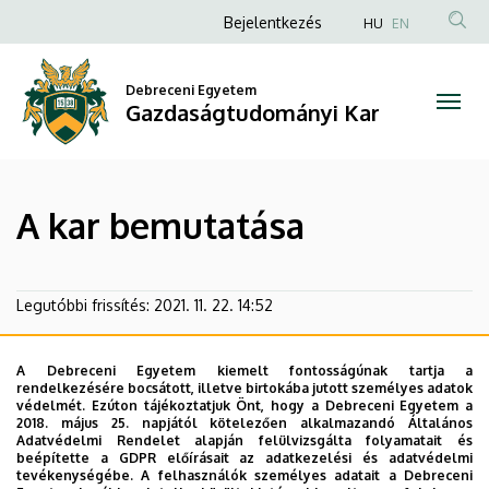
A
Ugrás
Anonim
Bejelentkezés
HU
EN
a
Felhasználói
kar
tartalomra
fiók
Debreceni Egyetem
bemutatása
Gazdaságtudományi Kar
menüje
|
Gazdaságtudományi
A kar bemutatása
Kar
Legutóbbi frissítés:
2021. 11. 22. 14:52
A Debreceni Egyetem kiemelt fontosságúnak tartja a
rendelkezésére bocsátott, illetve birtokába jutott személyes adatok
védelmét. Ezúton tájékoztatjuk Önt, hogy a Debreceni Egyetem a
2018. május 25. napjától kötelezően alkalmazandó Általános
Adatvédelmi Rendelet alapján felülvizsgálta folyamatait és
beépítette a GDPR előírásait az adatkezelési és adatvédelmi
tevékenységébe. A felhasználók személyes adatait a Debreceni