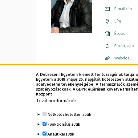
E-mail cím
Cím
Épület
Emelet, ajtó
Weboldal
A Debreceni Egyetem kiemelt fontosságúnak tartja a
Egyetem a 2018. május 25. napjától kötelezően alkalm
adatvédelmi tevékenységébe. A felhasználók személ
szabályozásoknak. A GDPR előírásait követve frissítet
Központ
További információk
Legutóbbi frissítés:
2023. 09. 06. 15:08
Nélkülözhetetlen sütik
Funkcionális sütik
Analitikai sütik