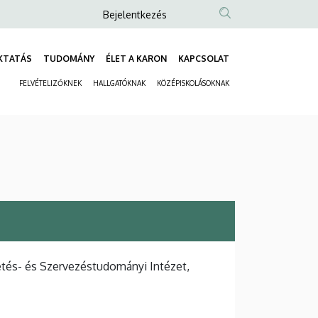
Anonim
Bejelentkezés
Felhasználói
fiók
KTATÁS
TUDOMÁNY
ÉLET A KARON
KAPCSOLAT
Fő
menüje
FELVÉTELIZŐKNEK
HALLGATÓKNAK
KÖZÉPISKOLÁSOKNAK
navigáció
Másodlagos
navigáció
tés- és Szervezéstudományi Intézet,