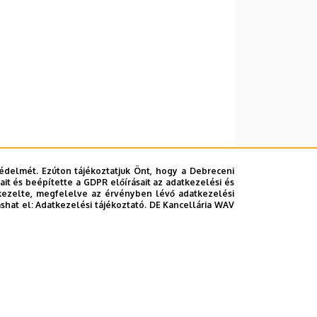
édelmét. Ezúton tájékoztatjuk Önt, hogy a Debreceni
it és beépítette a GDPR előírásait az adatkezelési és
kezelte, megfelelve az érvényben lévő adatkezelési
ashat el:
Adatkezelési tájékoztató.
DE Kancellária WAV