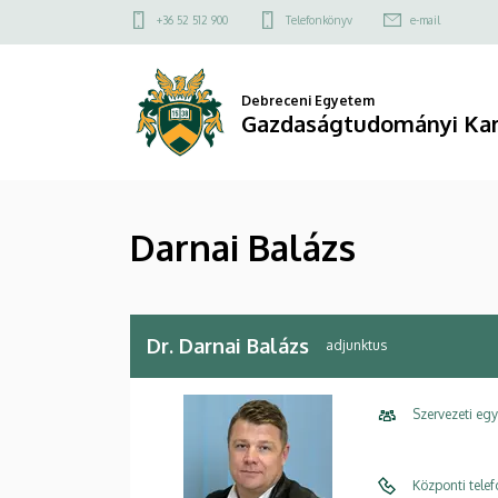
Darnai
Ugrás
Felső
+36 52 512 900
Telefonkönyv
e-mail
a
kapcsolat
Balázs
tartalomra
menü
|
Debreceni Egyetem
Gazdaságtudományi Ka
Gazdaságtudományi
Kar
Darnai Balázs
Dr. Darnai Balázs
adjunktus
Szervezeti eg
Központi tele