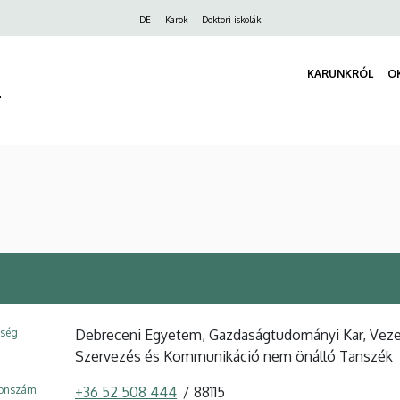
Felső
DE
Karok
Doktori iskolák
navigáció
KARUNKRÓL
O
r
ység
Debreceni Egyetem, Gazdaságtudományi Kar, Veze
Szervezés és Kommunikáció nem önálló Tanszék
fonszám
+36 52 508 444
88115