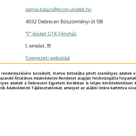
darnai.balazs@econ.unideb.hu
4032 Debrecen Böszörményi út 138
"F" épület GTK Fényház
1. emelet, 111
Szervezeti weboldal
Tudóstér profil
 rendelkezésére bocsátott, illetve birtokába jutott személyes adatok v
azandó Általános Adatvédelmi Rendelet alapján felülvizsgálta folyamata
yes adatait a Debreceni Egyetem korábban is teljes körültekintéssel 
tük Adatvédelmi Tájékoztatónkat, amelyet az alábbi linkre kattintva olv