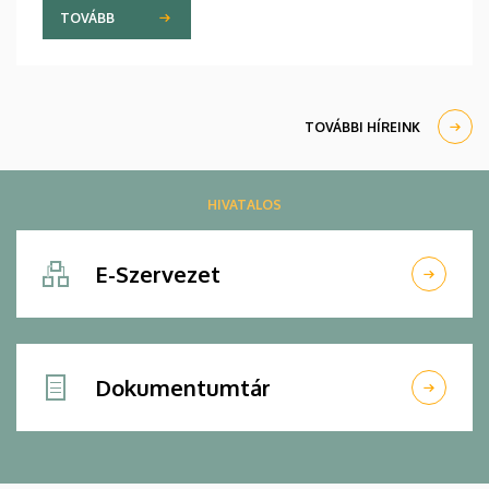
viszonyát a két intézmény. A mások mellett
TOVÁBB
oktató- és hallgatócseréről, közös konferenciákról
és kutatásokról szóló megállapodást július 9-én,
csütörtökön írták alá.
TOVÁBBI HÍREINK
HIVATALOS
E-Szervezet
Dokumentumtár