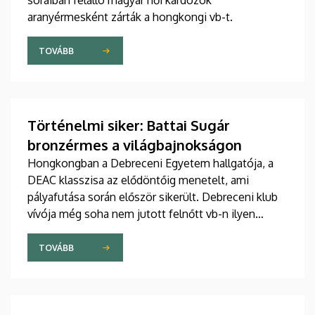
soraiban felálló magyar női kardozók
aranyérmesként zárták a hongkongi vb-t.
TOVÁBB
Történelmi siker: Battai Sugár
bronzérmes a világbajnokságon
Hongkongban a Debreceni Egyetem hallgatója, a
DEAC klasszisa az elődöntőig menetelt, ami
pályafutása során először sikerült. Debreceni klub
vívója még soha nem jutott felnőtt vb-n ilyen
messzire egyéniben.
TOVÁBB