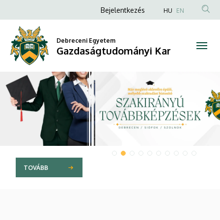
Gazdaságtudományi
Anonim
Bejelentkezés
HU
EN
Felhasználói
Kar
fiók
Debreceni Egyetem
Gazdaságtudományi Kar
menüje
DIAVETÍTÉS
TOVÁBB AZ OLDALRA