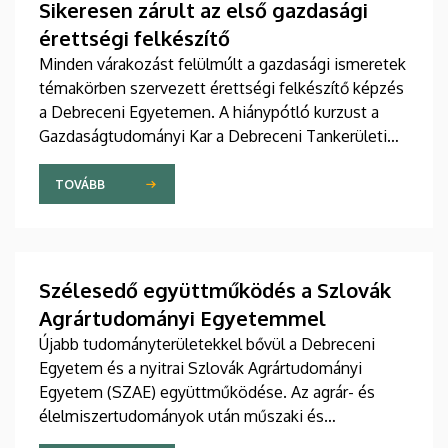
Sikeresen zárult az első gazdasági
érettségi felkészítő
Minden várakozást felülmúlt a gazdasági ismeretek
témakörben szervezett érettségi felkészítő képzés
a Debreceni Egyetemen. A hiánypótló kurzust a
Gazdaságtudományi Kar a Debreceni Tankerületi
Központtal közösen, illetve a DE Balásházy János
Gyakorló Technikuma, Gimnáziuma és
TOVÁBB
Kollégiumával, valamint a Medgyessy Ferenc
Gimnázium, Művészeti Szakgimnázium és
Technikummal partnerségben szervezte meg. A
kurzust 19 diák teljesítette, kimagasló eredménnyel.
Szélesedő együttműködés a Szlovák
A jelentkezést már meghirdették a következő
Agrártudományi Egyetemmel
tanévre.
Újabb tudományterületekkel bővül a Debreceni
Egyetem és a nyitrai Szlovák Agrártudományi
Egyetem (SZAE) együttműködése. Az agrár- és
élelmiszertudományok után műszaki és
gazdaságtudományi területeken is szorosabbra fűzi