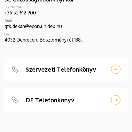
Telefonszám
+36 52 512 900
Email
gtk.dekan@econ.unideb.hu
Cím
4032 Debrecen, Böszörményi út 138.
Szervezeti Telefonkönyv
DE Telefonkönyv