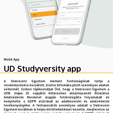
Mobil App
UD Studyversity app
A Debreceni Egyetem kiemelt fontosságúnak tartja a
Engedd meg, hogy figyelmedbe ajánljuk a Debreceni
rendelkezésére bocsátott, illetve birtokába jutott személyes adatok
Egyetem új applikációját, melyet hallgatói számára
védelmét. Ezúton tájékoztatjuk Önt, hogy a Debreceni Egyetem a
2018. május 25. napjától kötelezően alkalmazandó Általános
készített. Az alkalmazás bevezetésével célunk, hogy
Adatvédelmi Rendelet alapján felülvizsgálta folyamatait és
segítsünk eligazodni az egyetemi mindennapokban, a
beépítette a GDPR előírásait az adatkezelési és adatvédelmi
tevékenységébe. A felhasználók személyes adatait a Debreceni
tanulmányaiddal kapcsolatban gyorsan elérhető
Egyetem korábban is teljes körültekintéssel kezelte, megfelelve az
információkat biztosítsunk, útmutatót adjunk az egyetemi