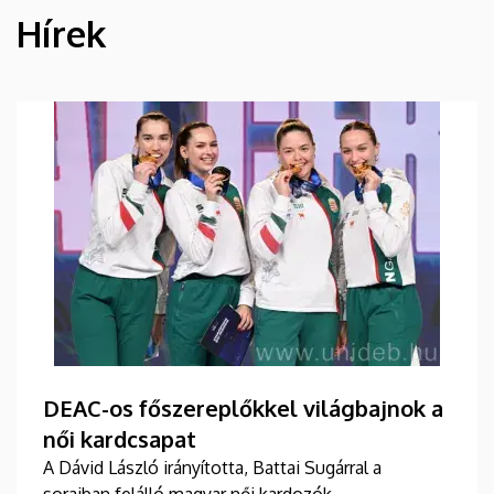
Hírek
HÍREK
DEAC-os főszereplőkkel világbajnok a
női kardcsapat
A Dávid László irányította, Battai Sugárral a