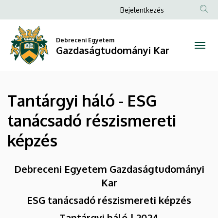
Tantárgyi
Ugrás
Anonim
Bejelentkezés
a
Felhasználói
háló
tartalomra
fiók
Debreceni Egyetem
-
Gazdaságtudományi Kar
menüje
ESG
tanácsadó
Tantárgyi háló - ESG
részismereti
tanácsadó részismereti
képzés
képzés
|
Gazdaságtudományi
Debreceni Egyetem Gazdaságtudományi
Kar
Kar
ESG tanácsadó részismereti képzés
Tantárgyi háló | 2024