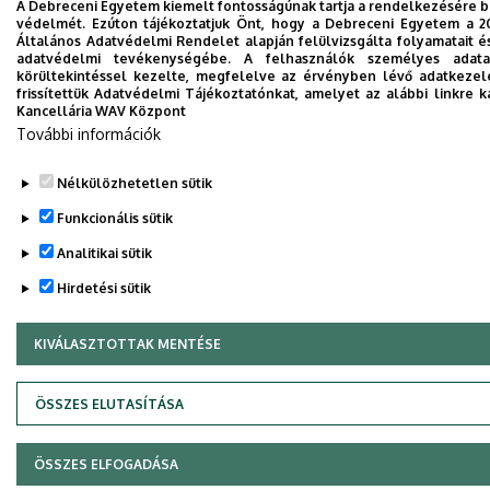
A Debreceni Egyetem kiemelt fontosságúnak tartja a rendelkezésére boc
védelmét. Ezúton tájékoztatjuk Önt, hogy a Debreceni Egyetem a 2
Általános Adatvédelmi Rendelet alapján felülvizsgálta folyamatait é
adatvédelmi tevékenységébe. A felhasználók személyes adat
körültekintéssel kezelte, megfelelve az érvényben lévő adatkezel
frissítettük Adatvédelmi Tájékoztatónkat, amelyet az alábbi linkre k
Kancellária WAV Központ
További információk
Nélkülözhetetlen sütik
Funkcionális sütik
Analitikai sütik
Hirdetési sütik
KIVÁLASZTOTTAK MENTÉSE
WITHDRAW CONSENT
ÖSSZES ELUTASÍTÁSA
ÖSSZES ELFOGADÁSA