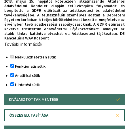
2018. május 25. napjától kötelezően alkalmazandó Általános
Adatvédelmi Rendelet alapján felülvizsgálta folyamatait és
A szak képzési programja 2010-ben
beépítette a GDPR előírásait az adatkezelési és adatvédelmi
tevékenységébe. A felhasználók személyes adatait a Debreceni
A szak képzési programja 2009-ben
Egyetem korábban is teljes körültekintéssel kezelte, megfelelve az
érvényben lévő adatkezelési szabályozásoknak. A GDPR előírásait
A szak képzési programja 2008-ban
követve frissítettük Adatvédelmi Tájékoztatónkat, amelyet az
alábbi linkre kattintva olvashat el:
Adatkezelési tájékoztató.
DE
Kancellária WAV Központ
A szak képzési programja 2007-ben
További információk
A szak képzési programja 2006-ban
Nélkülözhetetlen sütik
Legutóbbi frissítés:
2022. 08. 01. 17:55
Funkcionális sütik
Analitikai sütik
Hirdetési sütik
KIVÁLASZTOTTAK MENTÉSE
WITHDRAW CONSENT
Adatvédelem
Adatvédelem
ÖSSZES ELUTASÍTÁSA
Technikai információk