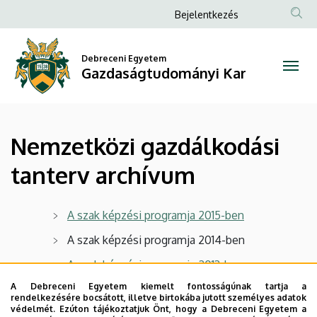
Nemzetközi
Ugrás
Anonim
Bejelentkezés
a
Felhasználói
gazdálkodási
tartalomra
fiók
Debreceni Egyetem
tanterv
Gazdaságtudományi Kar
menüje
archívum
|
Nemzetközi gazdálkodási
Gazdaságtudományi
tanterv archívum
Kar
A szak képzési programja 2015-ben
A szak képzési programja 2014-ben
A szak képzési programja 2013-ban
A Debreceni Egyetem kiemelt fontosságúnak tartja a
A szak képzési programja 2012-ben
rendelkezésére bocsátott, illetve birtokába jutott személyes adatok
védelmét. Ezúton tájékoztatjuk Önt, hogy a Debreceni Egyetem a
A szak képzési programja 2011-ben