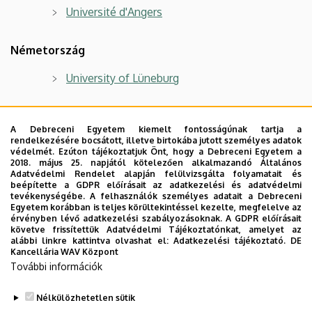
Université d'Angers
Németország
University of Lüneburg
Olaszország
A Debreceni Egyetem kiemelt fontosságúnak tartja a
rendelkezésére bocsátott, illetve birtokába jutott személyes adatok
Universitá di Bologna - Rimini
védelmét. Ezúton tájékoztatjuk Önt, hogy a Debreceni Egyetem a
2018. május 25. napjától kötelezően alkalmazandó Általános
Adatvédelmi Rendelet alapján felülvizsgálta folyamatait és
Spanyolország
beépítette a GDPR előírásait az adatkezelési és adatvédelmi
tevékenységébe. A felhasználók személyes adatait a Debreceni
Egyetem korábban is teljes körültekintéssel kezelte, megfelelve az
Universidad de Granada
érvényben lévő adatkezelési szabályozásoknak. A GDPR előírásait
követve frissítettük Adatvédelmi Tájékoztatónkat, amelyet az
Kurzusok (spanyol nyelven)
.
alábbi linkre kattintva olvashat el:
Adatkezelési tájékoztató.
DE
Kancellária WAV Központ
További információk
Nélkülözhetetlen sütik