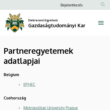
Partneregyetemek
Ugrás
Anonim
Bejelentkezés
a
Felhasználói
adatlapjai
tartalomra
fiók
Debreceni Egyetem
|
Gazdaságtudományi Kar
menüje
Gazdaságtudományi
Kar
Partneregyetemek
adatlapjai
Belgium
EPHEC
Csehország
Metropolitan University Prague