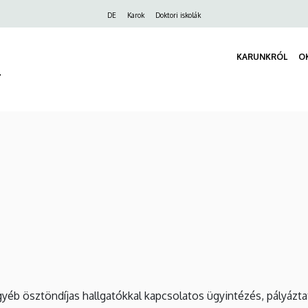
Felső
DE
Karok
Doktori iskolák
navigáció
KARUNKRÓL
O
r
yéb ösztöndíjas hallgatókkal kapcsolatos ügyintézés, pályázta