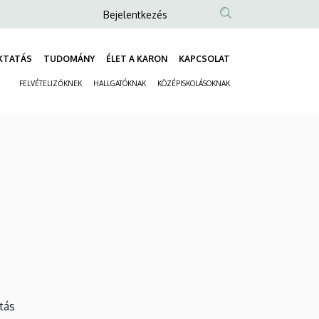
Anonim
Bejelentkezés
Felhasználói
fiók
KTATÁS
TUDOMÁNY
ÉLET A KARON
KAPCSOLAT
Fő
menüje
FELVÉTELIZŐKNEK
HALLGATÓKNAK
KÖZÉPISKOLÁSOKNAK
navigáció
Másodlagos
navigáció
tás