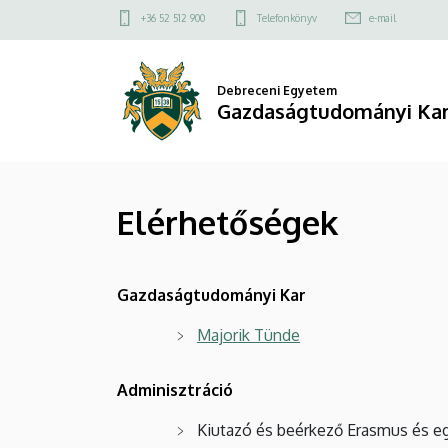
Elérhetőségek
Ugrás
Felső
+36 52 512 900
Telefonkönyv
e-mail
a
kapcsolat
|
tartalomra
menü
Gazdaságtudományi
Debreceni Egyetem
Gazdaságtudományi Ka
Kar
Elérhetőségek
Gazdaságtudományi Kar
Majorik Tünde
Adminisztráció
Kiutazó és beérkező Erasmus és eg