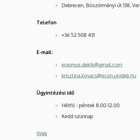
Debrecen, Böszörményi út 138, Ver
Telefon
+36 52 508 431
E-mail:
erasmus.dektk@gmail.com
krisztina.kovacs@econ.unideb.hu
Ügyintézési idő
Hétfő - péntek 8.00-12.00
Kedd szünnap
Web