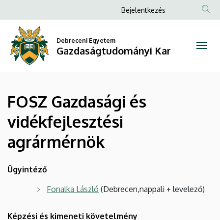
FOSZ
Ugrás
Anonim
Bejelentkezés
a
Felhasználói
Gazdasági
tartalomra
fiók
Debreceni Egyetem
és
Gazdaságtudományi Kar
menüje
vidékfejlesztési
agrármérnök
FOSZ Gazdasági és
|
vidékfejlesztési
Gazdaságtudományi
agrármérnök
Kar
Ügyintéző
Fonalka László
(Debrecen,nappali + levelező)
Képzési és kimeneti követelmény