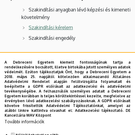
Szakindítási anyagban lévő képzési és kimeneti
követelmény
Szakindítási kérelem
Szakindítási engedély
Tantervek
A Debreceni Egyetem kiemelt fontosságúnak tartja a
Szakindítási anyagban szereplő tanterv
rendelkezésére bocsátott, illetve birtokába jutott személyes adatok
védelmét. Ezúton tájékoztatjuk Önt, hogy a Debreceni Egyetem a
A szak képzési programja 2016-ban
tanterv
2018. május 25. napjától kötelezően alkalmazandó Általános
Adatvédelmi Rendelet alapján felülvizsgálta folyamatait és
beépítette a GDPR előírásait az adatkezelési és adatvédelmi
Archívum
tevékenységébe. A felhasználók személyes adatait a Debreceni
Egyetem korábban is teljes körültekintéssel kezelte, megfelelve az
érvényben lévő adatkezelési szabályozásoknak. A GDPR előírásait
Hasznos linkek a szakkal kapcsolatban
követve frissítettük Adatvédelmi Tájékoztatónkat, amelyet az
alábbi linkre kattintva olvashat el:
Adatkezelési tájékoztató.
DE
Kancellária WAV Központ
Könyvtár
További információk
E-learning