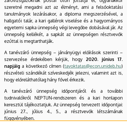
záróvizsgázóknak postai úton juttatja el, ugyanakkor
szeretné megadni azt az élményt, ami a felsőoktatási
tanulmányok lezárásakor, a diploma megszerzésével, a
hallgatói talár, a kari gallérok viselése és a hagyományos
egyetemi sapka ünnepség végi levegőbe dobásával jár. Az
ünnepség kellékét, a sapkát az ünnepségen résztvevők
ezúttal is megtarthatják.
A tanévzáró ünnepség – járványügyi előírások szerinti –
szervezése érdekében kérjük, hogy
2020. június 17.
napjáig
a következő címen (
tavoktatas@econ.unideb.hu
)
részvételi szándékát szíveskedjék jelezni, valamint azt is,
hogy előreláthatólag hány fővel érkezik.
A tanévzáró ünnepség időpontjáról és a további
tudnivalókról NEPTUN-rendszeren és a kari honlapon
keresztül tájékoztatjuk. Az ünnepség tervezett időpontjai:
június 27., július 4., 5., a résztvevők létszámának
függvényében.