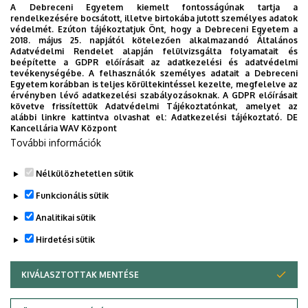
A Debreceni Egyetem kiemelt fontosságúnak tartja a
rendelkezésére bocsátott, illetve birtokába jutott személyes adatok
védelmét. Ezúton tájékoztatjuk Önt, hogy a Debreceni Egyetem a
Kedves Hallgatónk! Várjuk tanévzáró ünnepségünkön,
2018. május 25. napjától kötelezően alkalmazandó Általános
hogy egy közös, felejthetetlen élménnyel vegyünk búcsút
Adatvédelmi Rendelet alapján felülvizsgálta folyamatait és
beépítette a GDPR előírásait az adatkezelési és adatvédelmi
a tanévtől, a Debreceni Egyetem a diplomájukat
tevékenységébe. A felhasználók személyes adatait a Debreceni
megszerző hallgatóitól, Ön az egyetemi évektől.
Egyetem korábban is teljes körültekintéssel kezelte, megfelelve az
érvényben lévő adatkezelési szabályozásoknak. A GDPR előírásait
követve frissítettük Adatvédelmi Tájékoztatónkat, amelyet az
alábbi linkre kattintva olvashat el:
Adatkezelési tájékoztató.
DE
Kancellária WAV Központ
A Debreceni Egyetem vezetése
További információk
Nélkülözhetetlen sütik
Legutóbbi frissítés:
2022. 08. 01. 17:55
Funkcionális sütik
Analitikai sütik
Hirdetési sütik
KIVÁLASZTOTTAK MENTÉSE
WITHDRAW CONSENT
Adatvédelem