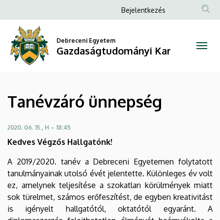
Tanévzáró
Ugrás
Anonim
Bejelentkezés
a
Felhasználói
ünnepség
tartalomra
fiók
Debreceni Egyetem
|
Gazdaságtudományi Kar
menüje
Gazdaságtudományi
Kar
Tanévzáró ünnepség
2020. 06. 15., H – 18:45
Kedves Végzős Hallgatónk!
A 2019/2020. tanév a Debreceni Egyetemen folytatott
tanulmányainak utolsó évét jelentette. Különleges év volt
ez, amelynek teljesítése a szokatlan körülmények miatt
sok türelmet, számos erőfeszítést, de egyben kreativitást
is igényelt hallgatótól, oktatótól egyaránt. A