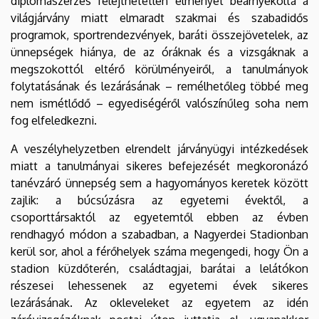
diplomaszerzés felejthetetlen élményét beárnyékolta a
világjárvány miatt elmaradt szakmai és szabadidős
programok, sportrendezvények, baráti összejövetelek, az
ünnepségek hiánya, de az óráknak és a vizsgáknak a
megszokottól eltérő körülményeiről, a tanulmányok
folytatásának és lezárásának – remélhetőleg többé meg
nem ismétlődő – egyediségéről valószínűleg soha nem
fog elfeledkezni.
A veszélyhelyzetben elrendelt járványügyi intézkedések
miatt a tanulmányai sikeres befejezését megkoronázó
tanévzáró ünnepség sem a hagyományos keretek között
zajlik: a búcsúzásra az egyetemi évektől, a
csoporttársaktól az egyetemtől ebben az évben
rendhagyó módon a szabadban, a Nagyerdei Stadionban
kerül sor, ahol a férőhelyek száma megengedi, hogy Ön a
stadion küzdőterén, családtagjai, barátai a lelátókon
részesei lehessenek az egyetemi évek sikeres
lezárásának. Az okleveleket az egyetem az idén