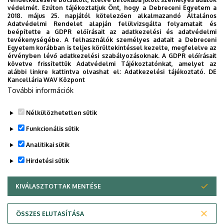
védelmét. Ezúton tájékoztatjuk Önt, hogy a Debreceni Egyetem a
2018. május 25. napjától kötelezően alkalmazandó Általános
Adatvédelmi Rendelet alapján felülvizsgálta folyamatait és
beépítette a GDPR előírásait az adatkezelési és adatvédelmi
tevékenységébe. A felhasználók személyes adatait a Debreceni
Egyetem korábban is teljes körültekintéssel kezelte, megfelelve az
érvényben lévő adatkezelési szabályozásoknak. A GDPR előírásait
követve frissítettük Adatvédelmi Tájékoztatónkat, amelyet az
alábbi linkre kattintva olvashat el:
Adatkezelési tájékoztató.
DE
Kancellária WAV Központ
További információk
Nélkülözhetetlen sütik
Legutóbbi frissítés:
2024. 11. 29. 13:16
Funkcionális sütik
Analitikai sütik
Hirdetési sütik
KIVÁLASZTOTTAK MENTÉSE
WITHDRAW CONSENT
Adatvédelem
Adatvédelem
ÖSSZES ELUTASÍTÁSA