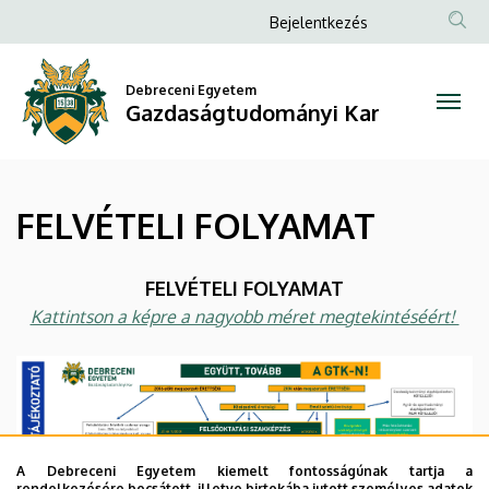
FELVÉTELI
Ugrás
Anonim
Bejelentkezés
a
Felhasználói
FOLYAMAT
tartalomra
fiók
Debreceni Egyetem
|
Gazdaságtudományi Kar
menüje
Gazdaságtudományi
Kar
FELVÉTELI FOLYAMAT
FELVÉTELI FOLYAMAT
Kattintson a képre a nagyobb méret megtekintéséért!
A Debreceni Egyetem kiemelt fontosságúnak tartja a
rendelkezésére bocsátott, illetve birtokába jutott személyes adatok