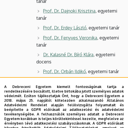
tanár
Prof. Dr. Dajnoki Krisztina
, egyetemi
tanár
Prof. Dr. Erdey László
, egyetemi tanár
Prof. Dr. Fenyves Veronika
, egyetemi
tanár
Dr. Kalasné Dr. Bíró Klára
, egyetemi
docens
Prof. Dr. Orbán Ildikó
, egyetemi tanár
Prof. Dr. Pető Károly
, egyetemi tanár
A Debreceni Egyetem kiemelt fontosságúnak tartja a
Prof. Dr. Szőllősi László
, egyetemi
rendelkezésére bocsátott, illetve birtokába jutott személyes adatok
védelmét. Ezúton tájékoztatjuk Önt, hogy a Debreceni Egyetem a
tanár
2018. május 25. napjától kötelezően alkalmazandó Általános
Adatvédelmi Rendelet alapján felülvizsgálta folyamatait és
Prof. Dr. Szűcs István
, egyetemi tanár
beépítette a GDPR előírásait az adatkezelési és adatvédelmi
tevékenységébe. A felhasználók személyes adatait a Debreceni
3 fő hallgató
Egyetem korábban is teljes körültekintéssel kezelte, megfelelve az
érvényben lévő adatkezelési szabályozásoknak. A GDPR előírásait
követve frissítettük Adatvédelmi Tájékoztatónkat, amelyet az