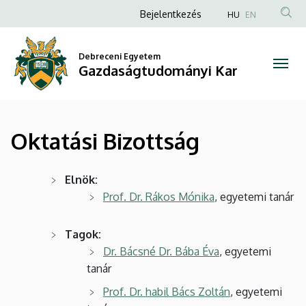
Oktatási
Ugrás
Anonim
Bejelentkezés
HU
EN
a
Felhasználói
Bizottság
tartalomra
fiók
Debreceni Egyetem
|
Gazdaságtudományi Kar
menüje
Gazdaságtudományi
Kar
Oktatási Bizottság
Elnök:
Prof. Dr. Rákos Mónika
, egyetemi tanár
Tagok:
Dr. Bácsné Dr. Bába Éva
, egyetemi
tanár
Prof. Dr. habil Bács Zoltán
, egyetemi