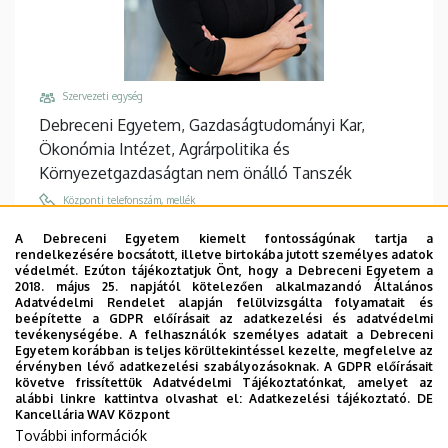
Szervezeti egység
Debreceni Egyetem, Gazdaságtudományi Kar,
Ökonómia Intézet, Agrárpolitika és
Környezetgazdaságtan nem önálló Tanszék
Központi telefonszám, mellék
+36 52 508 444
/
88044
A Debreceni Egyetem kiemelt fontosságúnak tartja a
rendelkezésére bocsátott, illetve birtokába jutott személyes adatok
Email
védelmét. Ezúton tájékoztatjuk Önt, hogy a Debreceni Egyetem a
rakos.monika@econ.unideb.hu
2018. május 25. napjától kötelezően alkalmazandó Általános
Adatvédelmi Rendelet alapján felülvizsgálta folyamatait és
Cím
beépítette a GDPR előírásait az adatkezelési és adatvédelmi
tevékenységébe. A felhasználók személyes adatait a Debreceni
4032 Debrecen Böszörményi út 138
Egyetem korábban is teljes körültekintéssel kezelte, megfelelve az
érvényben lévő adatkezelési szabályozásoknak. A GDPR előírásait
Épület, emelet, ajtó
követve frissítettük Adatvédelmi Tájékoztatónkat, amelyet az
"Q" épület GTK Táj- és Vidékfejlesztési Központ
,
alábbi linkre kattintva olvashat el:
Adatkezelési tájékoztató.
DE
Kancellária WAV Központ
földszint, 20
További információk
Weboldalak