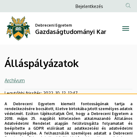
Álláspályázatok
Ugrás
Anonim
Bejelentkezés
a
Felhasználói
|
tartalomra
fiók
Debreceni Egyetem
Gazdaságtudományi
Gazdaságtudományi Kar
menüje
Kar
Álláspályázatok
Archívum
Legutóbbi frissítés:
2022. 10. 12. 12:47
A Debreceni Egyetem kiemelt fontosságúnak tartja a
rendelkezésére bocsátott, illetve birtokába jutott személyes adatok
védelmét. Ezúton tájékoztatjuk Önt, hogy a Debreceni Egyetem a
2018. május 25. napjától kötelezően alkalmazandó Általános
Adatvédelmi Rendelet alapján felülvizsgálta folyamatait és
beépítette a GDPR előírásait az adatkezelési és adatvédelmi
tevékenységébe. A felhasználók személyes adatait a Debreceni