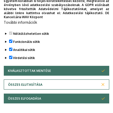
Egyetem korábban is teljes körültekintéssel kezelte, megfelelve az
érvényben lévő adatkezelési szabályozásoknak. A GDPR előírásait
követve frissítettük Adatvédelmi Tájékoztatónkat, amelyet az
alábbi linkre kattintva olvashat el:
Adatkezelési tájékoztató.
DE
Kancellária WAV Központ
További információk
Nélkülözhetetlen sütik
Funkcionális sütik
Analitikai sütik
Hirdetési sütik
KIVÁLASZTOTTAK MENTÉSE
WITHDRAW CONSENT
Adatvédelem
Adatvédelem
ÖSSZES ELUTASÍTÁSA
Technikai információk
ÖSSZES ELFOGADÁSA
Copyright © 2026 Unideb