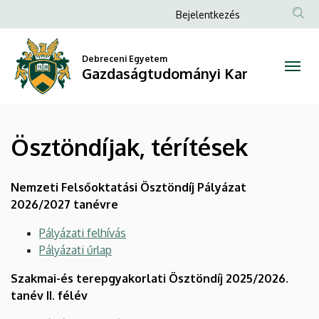
Ösztöndíjak,
Ugrás
Anonim
Bejelentkezés
a
Felhasználói
térítések
tartalomra
fiók
Debreceni Egyetem
|
Gazdaságtudományi Kar
menüje
Gazdaságtudományi
Kar
Ösztöndíjak, térítések
Nemzeti Felsőoktatási Ösztöndíj Pályázat
2026/2027 tanévre
Pályázati felhívás
Pályázati űrlap
Szakmai-és terepgyakorlati Ösztöndíj 2025/2026.
tanév II. félév