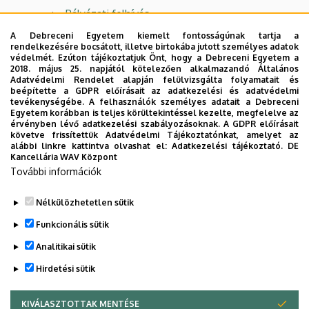
Pályázati felhívás
A Debreceni Egyetem kiemelt fontosságúnak tartja a
Pályázati űrlap
rendelkezésére bocsátott, illetve birtokába jutott személyes adatok
védelmét. Ezúton tájékoztatjuk Önt, hogy a Debreceni Egyetem a
2018. május 25. napjától kötelezően alkalmazandó Általános
MNB Kiválósági Ösztöndíj
Adatvédelmi Rendelet alapján felülvizsgálta folyamatait és
beépítette a GDPR előírásait az adatkezelési és adatvédelmi
Pályázati felhívás
tevékenységébe. A felhasználók személyes adatait a Debreceni
Egyetem korábban is teljes körültekintéssel kezelte, megfelelve az
érvényben lévő adatkezelési szabályozásoknak. A GDPR előírásait
Pályázati űrlap
követve frissítettük Adatvédelmi Tájékoztatónkat, amelyet az
alábbi linkre kattintva olvashat el:
Adatkezelési tájékoztató.
DE
Hallgatói nyilatkozat
Kancellária WAV Központ
További információk
Archívum
Nélkülözhetetlen sütik
Legutóbbi frissítés:
2026. 07. 07. 10:10
Funkcionális sütik
Analitikai sütik
Hirdetési sütik
KIVÁLASZTOTTAK MENTÉSE
WITHDRAW CONSENT