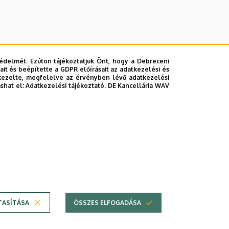
édelmét. Ezúton tájékoztatjuk Önt, hogy a Debreceni
it és beépítette a GDPR előírásait az adatkezelési és
kezelte, megfelelve az érvényben lévő adatkezelési
ashat el:
Adatkezelési tájékoztató.
DE Kancellária WAV
TASÍTÁSA
ÖSSZES ELFOGADÁSA
em
Technikai információk
Copyright © 2026 Unideb