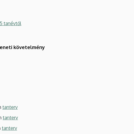
5 tanévtől
imeneti követelmény
en
tanterv
en
tanterv
n
tanterv