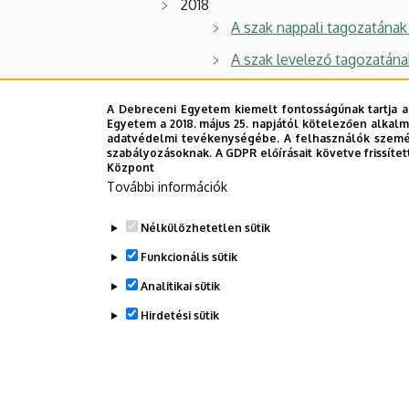
2018
A szak nappali tagozatának 
A szak levelező tagozatána
2017
A Debreceni Egyetem kiemelt fontosságúnak tartja a
Egyetem a 2018. május 25. napjától kötelezően alkalm
A szak nappali tagozatának 
adatvédelmi tevékenységébe. A felhasználók személ
szabályozásoknak. A GDPR előírásait követve frissítet
A szak levelező tagozatána
Központ
További információk
Hasznos linkek a szakkal kapcsolatban
Nélkülözhetetlen sütik
Könyvtár
Funkcionális sütik
E-learning
Analitikai sütik
Hirdetési sütik
Legutóbbi frissítés:
2026. 02. 03. 09:19
WITHDRAW CONSENT