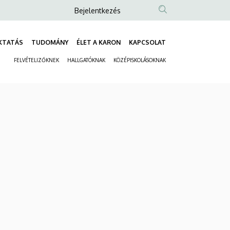
Anonim
Bejelentkezés
Felhasználói
fiók
KTATÁS
TUDOMÁNY
ÉLET A KARON
KAPCSOLAT
Fő
menüje
FELVÉTELIZŐKNEK
HALLGATÓKNAK
KÖZÉPISKOLÁSOKNAK
navigáció
Másodlagos
navigáció