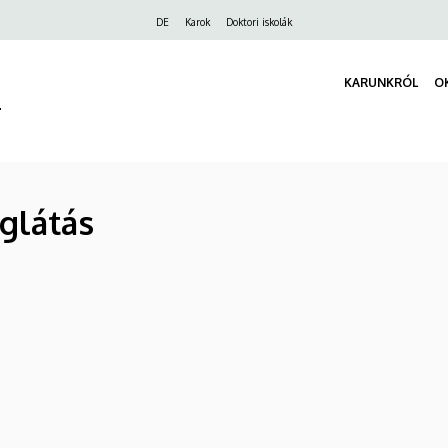
Felső
DE
Karok
Doktori iskolák
navigáció
KARUNKRÓL
O
r
glátás