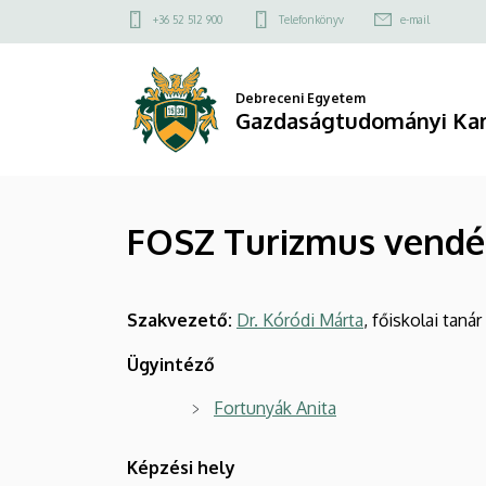
FOSZ
Ugrás
Felső
+36 52 512 900
Telefonkönyv
e-mail
a
kapcsolat
Turizmus
tartalomra
menü
vendéglátás
Debreceni Egyetem
Gazdaságtudományi Ka
|
Gazdaságtudományi
FOSZ Turizmus vendé
Kar
Szakvezető:
Dr. Kóródi Márta
, főiskolai tanár
Ügyintéző
Fortunyák Anita
Képzési hely