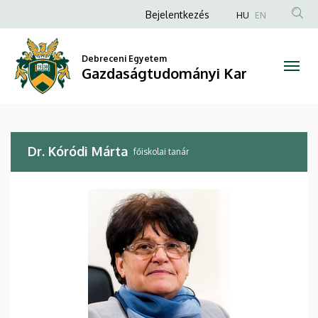
Dr.
Ugrás
Anonim
Bejelentkezés
HU
EN
a
Felhasználói
Kóródi
tartalomra
fiók
Debreceni Egyetem
Márta
Gazdaságtudományi Kar
menüje
|
Gazdaságtudományi
Dr. Kóródi Márta
Kar
főiskolai tanár