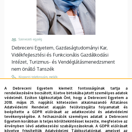
Szervezeti egység
Debreceni Egyetem, Gazdaságtudományi Kar,
Vidékfejlesztési és Funkcionális Gazdálkodási
Intézet, Turizmus- és Vendéglátásmenedzsment
nem önálló Tanszék
Központi telefonszám, mellék
+36 56 510 300
/
5712
A Debreceni Egyetem kiemelt fontosságúnak tartja a
rendelkezésére bocsátott, illetve birtokába jutott személyes adatok
Email
védelmét. Ezúton tájékoztatjuk Önt, hogy a Debreceni Egyetem a
korodi.marta@econ.unideb.hu
2018. május 25. napjától kötelezően alkalmazandó Általános
Adatvédelmi Rendelet alapján felülvizsgálta folyamatait és
Cím
beépítette a GDPR előírásait az adatkezelési és adatvédelmi
tevékenységébe. A felhasználók személyes adatait a Debreceni
5000 Szolnok, Tiszaligeti sétány 14.
Egyetem korábban is teljes körültekintéssel kezelte, megfelelve az
érvényben lévő adatkezelési szabályozásoknak. A GDPR előírásait
Épület, emelet, ajtó
követve frissítettük Adatvédelmi Tájékoztatónkat, amelyet az