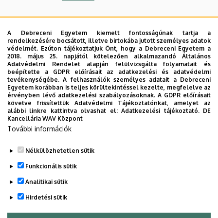
2017
A Debreceni Egyetem kiemelt fontosságúnak tartja a
A szak nappali tagozatának tantárgyi
rendelkezésére bocsátott, illetve birtokába jutott személyes adatok
tematikái
védelmét. Ezúton tájékoztatjuk Önt, hogy a Debreceni Egyetem a
2018. május 25. napjától kötelezően alkalmazandó Általános
A szak levelező tagozatának tantárgyi
Adatvédelmi Rendelet alapján felülvizsgálta folyamatait és
beépítette a GDPR előírásait az adatkezelési és adatvédelmi
tematikái
tevékenységébe. A felhasználók személyes adatait a Debreceni
Egyetem korábban is teljes körültekintéssel kezelte, megfelelve az
érvényben lévő adatkezelési szabályozásoknak. A GDPR előírásait
Hasznos linkek a szakkal kapcsolatban
követve frissítettük Adatvédelmi Tájékoztatónkat, amelyet az
alábbi linkre kattintva olvashat el:
Adatkezelési tájékoztató.
DE
Kancellária WAV Központ
Könyvtár
További információk
E-learning
Nélkülözhetetlen sütik
Legutóbbi frissítés:
2026. 02. 03. 09:19
Funkcionális sütik
Analitikai sütik
Hirdetési sütik