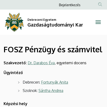
FOSZ
Ugrás
Anonim
Bejelentkezés
a
Felhasználói
Pénzügy
tartalomra
fiók
Debreceni Egyetem
és
Gazdaságtudományi Kar
menüje
számvitel
|
FOSZ Pénzügy és számvitel
Gazdaságtudományi
Kar
Szakvezető:
Dr. Darabos Éva
, egyetemi docens
Ügyintéző
Debrecen:
Fortunyák Anita
Szolnok:
Sántha Andrea
Képzési hely