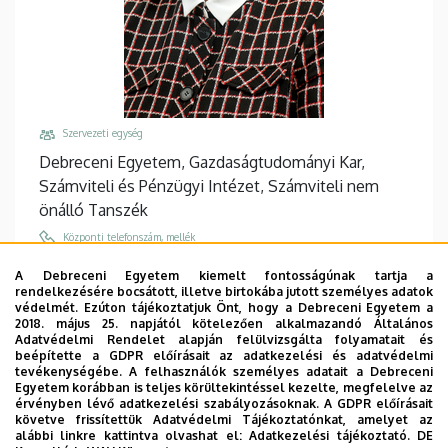
Szervezeti egység
Debreceni Egyetem, Gazdaságtudományi Kar,
Számviteli és Pénzügyi Intézet, Számviteli nem
önálló Tanszék
Központi telefonszám, mellék
+36 52 512 900
/
88569
A Debreceni Egyetem kiemelt fontosságúnak tartja a
rendelkezésére bocsátott, illetve birtokába jutott személyes adatok
Email
védelmét. Ezúton tájékoztatjuk Önt, hogy a Debreceni Egyetem a
darabos.eva@econ.unideb.hu
2018. május 25. napjától kötelezően alkalmazandó Általános
Adatvédelmi Rendelet alapján felülvizsgálta folyamatait és
Cím
beépítette a GDPR előírásait az adatkezelési és adatvédelmi
tevékenységébe. A felhasználók személyes adatait a Debreceni
4032 Debrecen, Böszörményi út 138.
Egyetem korábban is teljes körültekintéssel kezelte, megfelelve az
érvényben lévő adatkezelési szabályozásoknak. A GDPR előírásait
Épület, emelet, ajtó
követve frissítettük Adatvédelmi Tájékoztatónkat, amelyet az
GTK Mag-Ház
, 1. emelet, 106
alábbi linkre kattintva olvashat el:
Adatkezelési tájékoztató.
DE