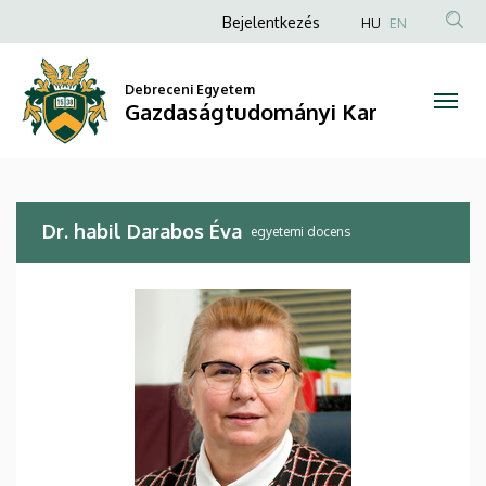
Dr.
Ugrás
Anonim
Bejelentkezés
HU
EN
a
Felhasználói
habil
tartalomra
fiók
Debreceni Egyetem
Darabos
Gazdaságtudományi Kar
menüje
Éva
|
Dr. habil Darabos Éva
Gazdaságtudományi
egyetemi docens
Kar