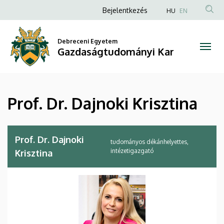
Prof.
Ugrás
Anonim
Bejelentkezés
HU
EN
a
Felhasználói
Dr.
tartalomra
fiók
Debreceni Egyetem
Dajnoki
Gazdaságtudományi Kar
menüje
Krisztina
|
Prof. Dr. Dajnoki Krisztina
Gazdaságtudományi
Kar
Prof. Dr. Dajnoki
tudományos dékánhelyettes,
intézetigazgató
Krisztina