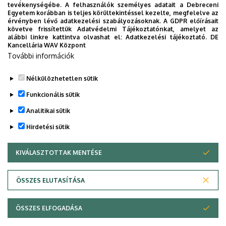
tevékenységébe. A felhasználók személyes adatait a Debreceni
Épület
"F" épület GTK Fényház
Egyetem korábban is teljes körültekintéssel kezelte, megfelelve az
érvényben lévő adatkezelési szabályozásoknak. A GDPR előírásait
követve frissítettük Adatvédelmi Tájékoztatónkat, amelyet az
Emelet, ajtó
földszint, 10
alábbi linkre kattintva olvashat el:
Adatkezelési tájékoztató.
DE
Kancellária WAV Központ
Weboldal
Szervezeti weboldal
További információk
Tudóstér profil
Nélkülözhetetlen sütik
Funkcionális sütik
Analitikai sütik
Hirdetési sütik
KIVÁLASZTOTTAK MENTÉSE
WITHDRAW CONSENT
Adatvédelem
Adatvédelem
ÖSSZES ELUTASÍTÁSA
Technikai információk
ÖSSZES ELFOGADÁSA
Copyright © 2026 Unideb