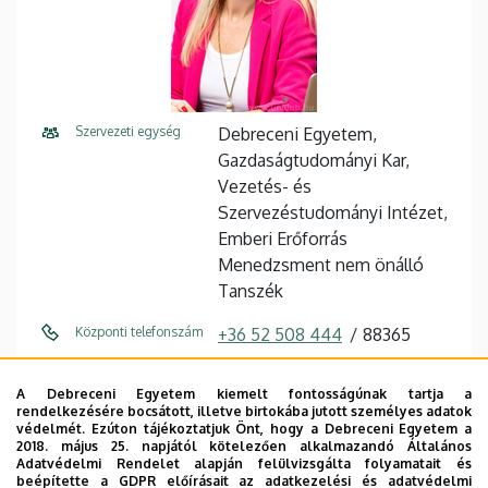
Szervezeti egység
Debreceni Egyetem,
Gazdaságtudományi Kar,
Vezetés- és
Szervezéstudományi Intézet,
Emberi Erőforrás
Menedzsment nem önálló
Tanszék
Központi telefonszám
+36 52 508 444
88365
E-mail cím
dajnoki.krisztina@econ.unide
A Debreceni Egyetem kiemelt fontosságúnak tartja a
b.hu
rendelkezésére bocsátott, illetve birtokába jutott személyes adatok
védelmét. Ezúton tájékoztatjuk Önt, hogy a Debreceni Egyetem a
Cím
4032 Debrecen, Böszörményi
2018. május 25. napjától kötelezően alkalmazandó Általános
Adatvédelmi Rendelet alapján felülvizsgálta folyamatait és
út 138.
beépítette a GDPR előírásait az adatkezelési és adatvédelmi