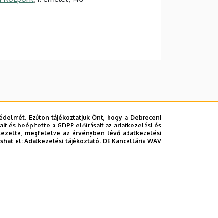
édelmét. Ezúton tájékoztatjuk Önt, hogy a Debreceni
it és beépítette a GDPR előírásait az adatkezelési és
kezelte, megfelelve az érvényben lévő adatkezelési
ashat el:
Adatkezelési tájékoztató.
DE Kancellária WAV