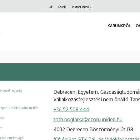
Felső
DE
Karok
Doktori iskolák
navigáció
KARUNKRÓL
O
r
ervezeti egység
Debreceni Egyetem, Gazdaságtudomány
Vállalkozásfejlesztési nem önálló Tan
zponti telefonszám, mellék
+36 52 508 444
ail
toth.boglarka@econ.unideb.hu
ím
4032 Debrecen Böszörményi út 138
ület, emelet, ajtó
"Q" épület GTK Táj- és Vidékfejleszté