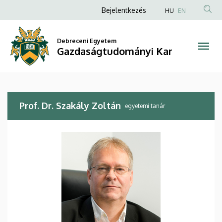
Prof.
Ugrás
Anonim
Bejelentkezés
HU
EN
a
Felhasználói
Dr.
tartalomra
fiók
Debreceni Egyetem
Szakály
Gazdaságtudományi Kar
menüje
Zoltán
|
Prof. Dr. Szakály Zoltán
Gazdaságtudományi
egyetemi tanár
Kar