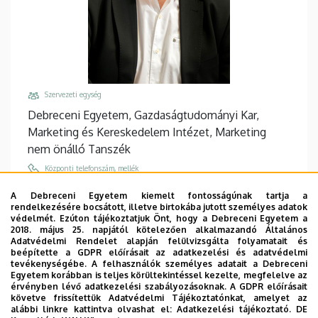
Szervezeti egység
Debreceni Egyetem, Gazdaságtudományi Kar,
Marketing és Kereskedelem Intézet, Marketing
nem önálló Tanszék
Központi telefonszám, mellék
+36 52 508 444
/
86927
A Debreceni Egyetem kiemelt fontosságúnak tartja a
rendelkezésére bocsátott, illetve birtokába jutott személyes adatok
Email
védelmét. Ezúton tájékoztatjuk Önt, hogy a Debreceni Egyetem a
szakaly.zoltan@econ.unideb.hu
2018. május 25. napjától kötelezően alkalmazandó Általános
Adatvédelmi Rendelet alapján felülvizsgálta folyamatait és
Cím
beépítette a GDPR előírásait az adatkezelési és adatvédelmi
tevékenységébe. A felhasználók személyes adatait a Debreceni
4032 Debrecen, Böszörményi út 138.
Egyetem korábban is teljes körültekintéssel kezelte, megfelelve az
érvényben lévő adatkezelési szabályozásoknak. A GDPR előírásait
Épület, emelet, ajtó
követve frissítettük Adatvédelmi Tájékoztatónkat, amelyet az
"F" épület GTK Fényház
, 2. emelet, 204
alábbi linkre kattintva olvashat el:
Adatkezelési tájékoztató.
DE