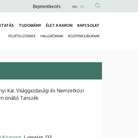
Anonim
Bejelentkezés
HU
EN
Felhasználói
fiók
KTATÁS
TUDOMÁNY
ÉLET A KARON
KAPCSOLAT
Fő
menüje
FELVÉTELIZŐKNEK
HALLGATÓKNAK
KÖZÉPISKOLÁSOKNAK
navigáció
Másodlagos
navigáció
i Kar, Világgazdasági és Nemzetközi
em önálló Tanszék
si Központ
, 1. emelet, 133