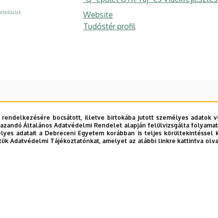
eboldalak
Website
Tudóstér profil
 rendelkezésére bocsátott, illetve birtokába jutott személyes adatok v
azandó Általános Adatvédelmi Rendelet alapján felülvizsgálta folyamata
yes adatait a Debreceni Egyetem korábban is teljes körültekintéssel 
tük Adatvédelmi Tájékoztatónkat, amelyet az alábbi linkre kattintva olv