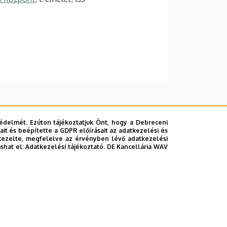
édelmét. Ezúton tájékoztatjuk Önt, hogy a Debreceni
it és beépítette a GDPR előírásait az adatkezelési és
kezelte, megfelelve az érvényben lévő adatkezelési
ashat el:
Adatkezelési tájékoztató.
DE Kancellária WAV