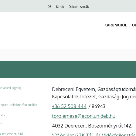
Felső
DE
Karok
Doktori iskolák
navigáció
KARUNKRÓL
O
r
ervezeti egység
Debreceni Egyetem, Gazdaságtudomány
Kapcsolatok Intézet, Gazdasági Jog n
zponti telefonszám, mellék
+36 52 508 444
/
86943
ail
toro.emese@econ.unideb.hu
ím
4032 Debrecen, Böszörményi út 142.
ület, emelet, ajtó
"Q" épület GTK Táj- és Vidékfejleszté