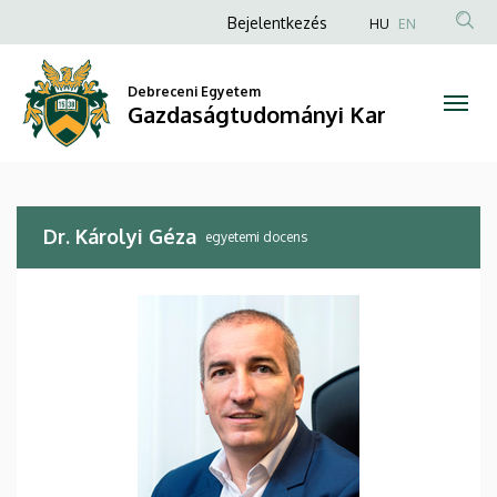
Dr.
Ugrás
Anonim
Bejelentkezés
HU
EN
a
Felhasználói
Károlyi
tartalomra
fiók
Debreceni Egyetem
Géza
Gazdaságtudományi Kar
menüje
|
Gazdaságtudományi
Dr. Károlyi Géza
Kar
egyetemi docens