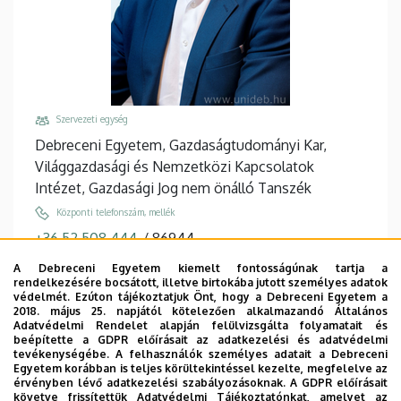
Szervezeti egység
Debreceni Egyetem, Gazdaságtudományi Kar,
Világgazdasági és Nemzetközi Kapcsolatok
Intézet, Gazdasági Jog nem önálló Tanszék
Központi telefonszám, mellék
+36 52 508 444
/
86944
Email
A Debreceni Egyetem kiemelt fontosságúnak tartja a
rendelkezésére bocsátott, illetve birtokába jutott személyes adatok
karolyi.geza@econ.unideb.hu
védelmét. Ezúton tájékoztatjuk Önt, hogy a Debreceni Egyetem a
2018. május 25. napjától kötelezően alkalmazandó Általános
Cím
Adatvédelmi Rendelet alapján felülvizsgálta folyamatait és
4032 Debrecen, Böszörményi út 142.
beépítette a GDPR előírásait az adatkezelési és adatvédelmi
tevékenységébe. A felhasználók személyes adatait a Debreceni
Épület, emelet, ajtó
Egyetem korábban is teljes körültekintéssel kezelte, megfelelve az
érvényben lévő adatkezelési szabályozásoknak. A GDPR előírásait
"Q" épület GTK Táj- és Vidékfejlesztési Központ
, 1.
követve frissítettük Adatvédelmi Tájékoztatónkat, amelyet az