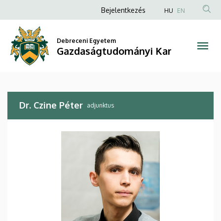
Dr.
Ugrás
Anonim
Bejelentkezés
HU
EN
a
Felhasználói
Czine
tartalomra
fiók
Debreceni Egyetem
Péter
Gazdaságtudományi Kar
menüje
|
Gazdaságtudományi
Dr. Czine Péter
Kar
adjunktus