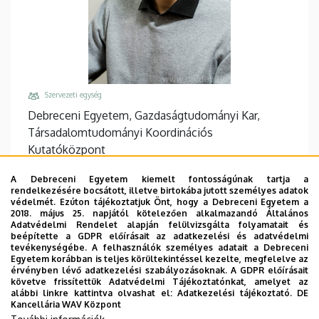
Szervezeti egység
Debreceni Egyetem, Gazdaságtudományi Kar,
Társadalomtudományi Koordinációs
Kutatóközpont
Központi telefonszám, mellék
A Debreceni Egyetem kiemelt fontosságúnak tartja a
+36 52 508 444
/
88357
rendelkezésére bocsátott, illetve birtokába jutott személyes adatok
védelmét. Ezúton tájékoztatjuk Önt, hogy a Debreceni Egyetem a
Email
2018. május 25. napjától kötelezően alkalmazandó Általános
Adatvédelmi Rendelet alapján felülvizsgálta folyamatait és
czine.peter@econ.unideb.hu
beépítette a GDPR előírásait az adatkezelési és adatvédelmi
tevékenységébe. A felhasználók személyes adatait a Debreceni
Cím
Egyetem korábban is teljes körültekintéssel kezelte, megfelelve az
4032 Debrecen Böszörményi út 138
érvényben lévő adatkezelési szabályozásoknak. A GDPR előírásait
követve frissítettük Adatvédelmi Tájékoztatónkat, amelyet az
Épület, emelet, ajtó
alábbi linkre kattintva olvashat el:
Adatkezelési tájékoztató.
DE
Kancellária WAV Központ
"D" épület GTK
, 1. emelet, I/101