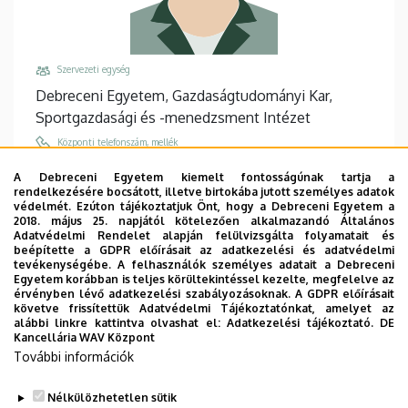
Szervezeti egység
Debreceni Egyetem, Gazdaságtudományi Kar,
Sportgazdasági és -menedzsment Intézet
Központi telefonszám, mellék
+36 52 508 444
/
88055
A Debreceni Egyetem kiemelt fontosságúnak tartja a
rendelkezésére bocsátott, illetve birtokába jutott személyes adatok
Email
védelmét. Ezúton tájékoztatjuk Önt, hogy a Debreceni Egyetem a
denesferenc@outlook.com
2018. május 25. napjától kötelezően alkalmazandó Általános
Adatvédelmi Rendelet alapján felülvizsgálta folyamatait és
Cím
beépítette a GDPR előírásait az adatkezelési és adatvédelmi
tevékenységébe. A felhasználók személyes adatait a Debreceni
4032 Debrecen Böszörményi út 138
Egyetem korábban is teljes körültekintéssel kezelte, megfelelve az
érvényben lévő adatkezelési szabályozásoknak. A GDPR előírásait
Épület, emelet, ajtó
követve frissítettük Adatvédelmi Tájékoztatónkat, amelyet az
Teknős-Sportgazdasági-Menedzsment és
alábbi linkre kattintva olvashat el:
Adatkezelési tájékoztató.
DE
Kancellária WAV Központ
Teniszközpont, 2. emelet, 202
További információk
Weboldalak
Website
Nélkülözhetetlen sütik