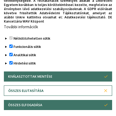
tevékenységébe. A felhasználók személyes adatait a Debreceni
Épület, emelet, ajtó
Egyetem korábban is teljes körültekintéssel kezelte, megfelelve az
érvényben lévő adatkezelési szabályozásoknak. A GDPR előírásait
"Q" épület GTK Táj- és Vidékfejlesztési Központ
, 1.
követve frissítettük Adatvédelmi Tájékoztatónkat, amelyet az
emelet, 115
alábbi linkre kattintva olvashat el:
Adatkezelési tájékoztató.
DE
Kancellária WAV Központ
Weboldalak
További információk
Website
Tudóstér profil
Nélkülözhetetlen sütik
Funkcionális sütik
Analitikai sütik
Hirdetési sütik
KIVÁLASZTOTTAK MENTÉSE
WITHDRAW CONSENT
Adatvédelem
Adatvédelem
ÖSSZES ELUTASÍTÁSA
Technikai információk
ÖSSZES ELFOGADÁSA
Copyright © 2026 Unideb