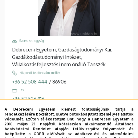
Szervezeti egység
Debreceni Egyetem, Gazdaságtudományi Kar,
Gazdálkodástudományi Intézet,
Vállalkozásfejlesztési nem önálló Tanszék
Központi telefonszám, mellék
+36 52 508 444
/
86906
Fax
+36 52 526 916
Email
A Debreceni Egyetem kiemelt fontosságúnak tartja a
rendelkezésére bocsátott, illetve birtokába jutott személyes adatok
madai.hajnalka@econ.unideb.hu
védelmét. Ezúton tájékoztatjuk Önt, hogy a Debreceni Egyetem a
2018. május 25. napjától kötelezően alkalmazandó Általános
Cím
Adatvédelmi Rendelet alapján felülvizsgálta folyamatait és
4032 Debrecen, Böszörményi út 142.
beépítette a GDPR előírásait az adatkezelési és adatvédelmi