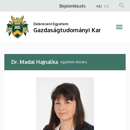
Dr.
Ugrás
Anonim
Bejelentkezés
HU
EN
a
Felhasználói
Madai
tartalomra
fiók
Debreceni Egyetem
Hajnalka
Gazdaságtudományi Kar
menüje
|
Gazdaságtudományi
Dr. Madai Hajnalka
Kar
egyetemi docens