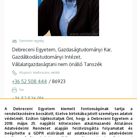
Szervezeti egység
Debreceni Egyetem, Gazdaságtudományi Kar,
Gazdálkodástudományi Intézet,
Vállalatgazdaságtani nem önálló Tanszék
Központi telefonszám, mellék
+36 52 508 444
/
86923
Fax
+36 52 526 916
Email
A Debreceni Egyetem kiemelt fontosságúnak tartja a
rendelkezésére bocsátott, illetve birtokába jutott személyes adatok
buzas.ferenc@econ.unideb.hu
védelmét. Ezúton tájékoztatjuk Önt, hogy a Debreceni Egyetem a
2018. május 25. napjától kötelezően alkalmazandó Általános
Cím
Adatvédelmi Rendelet alapján felülvizsgálta folyamatait és
4032 Debrecen, Böszörményi út 142.
beépítette a GDPR előírásait az adatkezelési és adatvédelmi