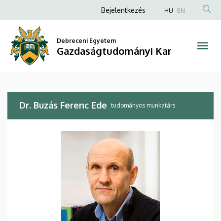
Dr.
Ugrás
Anonim
Bejelentkezés
HU
EN
a
Felhasználói
Buzás
tartalomra
fiók
Debreceni Egyetem
Ferenc
Gazdaságtudományi Kar
menüje
Ede
|
Dr. Buzás Ferenc Ede
Gazdaságtudományi
tudományos munkatárs
Kar