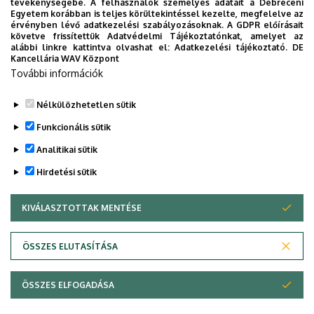
tevékenységébe. A felhasználók személyes adatait a Debreceni
Épület, emelet, ajtó
Egyetem korábban is teljes körültekintéssel kezelte, megfelelve az
érvényben lévő adatkezelési szabályozásoknak. A GDPR előírásait
"Q" épület GTK Táj- és Vidékfejlesztési Központ
, 1.
követve frissítettük Adatvédelmi Tájékoztatónkat, amelyet az
emelet, 113
alábbi linkre kattintva olvashat el:
Adatkezelési tájékoztató.
DE
Kancellária WAV Központ
Weboldalak
További információk
Website
Tudóstér profil
Nélkülözhetetlen sütik
Funkcionális sütik
Analitikai sütik
Hirdetési sütik
KIVÁLASZTOTTAK MENTÉSE
WITHDRAW CONSENT
Adatvédelem
Adatvédelem
ÖSSZES ELUTASÍTÁSA
Technikai információk
ÖSSZES ELFOGADÁSA
Copyright © 2026 Unideb