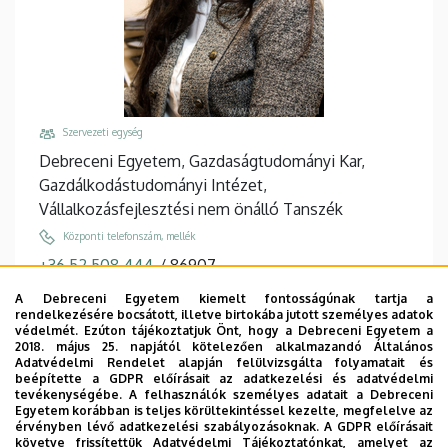
Szervezeti egység
Debreceni Egyetem, Gazdaságtudományi Kar,
Gazdálkodástudományi Intézet,
Vállalkozásfejlesztési nem önálló Tanszék
Központi telefonszám, mellék
+36 52 508 444
/
86907
Email
A Debreceni Egyetem kiemelt fontosságúnak tartja a
rendelkezésére bocsátott, illetve birtokába jutott személyes adatok
vida.viktoria@econ.unideb.hu
védelmét. Ezúton tájékoztatjuk Önt, hogy a Debreceni Egyetem a
2018. május 25. napjától kötelezően alkalmazandó Általános
Cím
Adatvédelmi Rendelet alapján felülvizsgálta folyamatait és
4032 Debrecen Böszörményi út 138
beépítette a GDPR előírásait az adatkezelési és adatvédelmi
tevékenységébe. A felhasználók személyes adatait a Debreceni
Épület, emelet, ajtó
Egyetem korábban is teljes körültekintéssel kezelte, megfelelve az
érvényben lévő adatkezelési szabályozásoknak. A GDPR előírásait
"Q" épület GTK Táj- és Vidékfejlesztési Központ
, 1.
követve frissítettük Adatvédelmi Tájékoztatónkat, amelyet az