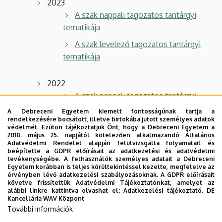
2023
A szak nappali tagozatos tantárgyi
tematikája
A szak levelező tagozatos tantárgyi
tematikája
2022
A szak nappali tagozatos tantárgyi
tematikája
A Debreceni Egyetem kiemelt fontosságúnak tartja a
rendelkezésére bocsátott, illetve birtokába jutott személyes adatok
A szak levelező tagozatos tantárgyi
védelmét. Ezúton tájékoztatjuk Önt, hogy a Debreceni Egyetem a
2018. május 25. napjától kötelezően alkalmazandó Általános
tematikája
Adatvédelmi Rendelet alapján felülvizsgálta folyamatait és
beépítette a GDPR előírásait az adatkezelési és adatvédelmi
tevékenységébe. A felhasználók személyes adatait a Debreceni
2021
Egyetem korábban is teljes körültekintéssel kezelte, megfelelve az
érvényben lévő adatkezelési szabályozásoknak. A GDPR előírásait
A szak nappali tagozatos tantárgyi
követve frissítettük Adatvédelmi Tájékoztatónkat, amelyet az
tematikája
alábbi linkre kattintva olvashat el:
Adatkezelési tájékoztató.
DE
Kancellária WAV Központ
A szak levelező tagozatos tantárgyi
További információk
tematikája