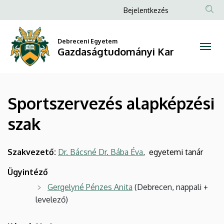
Sportszervezés
Ugrás
Anonim
Bejelentkezés
a
Felhasználói
alapképzési
tartalomra
fiók
Debreceni Egyetem
szak
Gazdaságtudományi Kar
menüje
|
Gazdaságtudományi
Sportszervezés alapképzési
Kar
szak
Szakvezető:
Dr. Bácsné Dr. Bába Éva
, egyetemi tanár
Ügyintéző
Gergelyné Pénzes Anita
(Debrecen, nappali +
levelező)