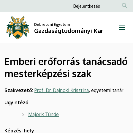
Emberi
Ugrás
Anonim
Bejelentkezés
a
Felhasználói
erőforrás
tartalomra
fiók
Debreceni Egyetem
tanácsadó
Gazdaságtudományi Kar
menüje
mesterképzési
szak
Emberi erőforrás tanácsadó
|
mesterképzési szak
Gazdaságtudományi
Kar
Szakvezető:
Prof. Dr. Dajnoki Krisztina
, egyetemi tanár
Ügyintéző
Majorik Tünde
Képzési hely