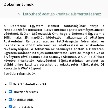
Dokumentumok
Letölthető adatlap kreditek elismertetéséhez
Felvételi szakmai elbeszélgetés témakörei és
A Debreceni Egyetem kiemelt fontosságúnak tartja a
ajánlott irodalom
rendelkezésére bocsátott, illetve birtokába jutott személyes adatok
védelmét. Ezúton tájékoztatjuk Önt, hogy a Debreceni Egyetem a
Témaválasztó űrlap felvételi elbeszélgetéshez
2018. május 25. napjától kötelezően alkalmazandó Általános
Adatvédelmi Rendelet alapján felülvizsgálta folyamatait és
beépítette a GDPR előírásait az adatkezelési és adatvédelmi
tevékenységébe. A felhasználók személyes adatait a Debreceni
A szak felvételi statisztikái
Egyetem korábban is teljes körültekintéssel kezelte, megfelelve az
érvényben lévő adatkezelési szabályozásoknak. A GDPR előírásait
Hasznos linkek a szakkal kapcsolatban
követve frissítettük Adatvédelmi Tájékoztatónkat, amelyet az
alábbi linkre kattintva olvashat el:
Adatkezelési tájékoztató.
DE
Kancellária WAV Központ
Könyvtár
További információk
E-learning
Nélkülözhetetlen sütik
Legutóbbi frissítés:
2026. 07. 20. 13:50
Funkcionális sütik
Analitikai sütik
Hirdetési sütik