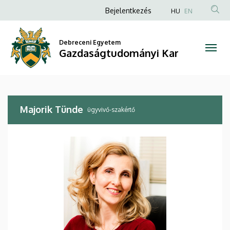
Majorik
Ugrás
Anonim
Bejelentkezés
HU
EN
a
Felhasználói
Tünde
tartalomra
fiók
Debreceni Egyetem
|
Gazdaságtudományi Kar
menüje
Gazdaságtudományi
Kar
Majorik Tünde
ügyvivő-szakértő