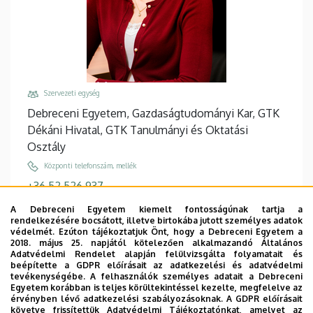
Szervezeti egység
Debreceni Egyetem, Gazdaságtudományi Kar, GTK
Dékáni Hivatal, GTK Tanulmányi és Oktatási
Osztály
Központi telefonszám, mellék
+36 52 526 937
+36 52 512 900
/
86937
A Debreceni Egyetem kiemelt fontosságúnak tartja a
rendelkezésére bocsátott, illetve birtokába jutott személyes adatok
Email
védelmét. Ezúton tájékoztatjuk Önt, hogy a Debreceni Egyetem a
majorik.tunde@econ.unideb.hu
2018. május 25. napjától kötelezően alkalmazandó Általános
Adatvédelmi Rendelet alapján felülvizsgálta folyamatait és
Cím
beépítette a GDPR előírásait az adatkezelési és adatvédelmi
tevékenységébe. A felhasználók személyes adatait a Debreceni
4032 Debrecen, Böszörményi út 138.
Egyetem korábban is teljes körültekintéssel kezelte, megfelelve az
érvényben lévő adatkezelési szabályozásoknak. A GDPR előírásait
Épület, emelet, ajtó
követve frissítettük Adatvédelmi Tájékoztatónkat, amelyet az