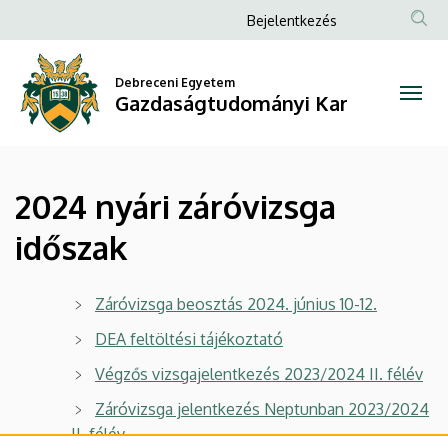
2024
Ugrás
Anonim
Bejelentkezés
a
Felhasználói
nyári
tartalomra
fiók
Debreceni Egyetem
záróvizsga
Gazdaságtudományi Kar
menüje
időszak
|
2024 nyári záróvizsga
Gazdaságtudományi
időszak
Kar
Záróvizsga beosztás 2024. június 10-12.
DEA feltöltési tájékoztató
Végzős vizsgajelentkezés 2023/2024 II. félév
Záróvizsga jelentkezés Neptunban 2023/2024
II. félév