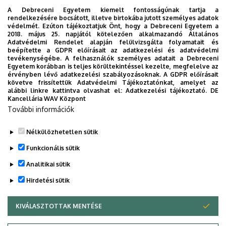
A
A Debreceni Egyetem kiemelt fontosságúnak tartja a
rendelkezésére bocsátott, illetve birtokába jutott személyes adatok
záródolgozat/szakdolgozat/diplomadolgozat
védelmét. Ezúton tájékoztatjuk Önt, hogy a Debreceni Egyetem a
tartalmi és formai követelményei, valamint
2018. május 25. napjától kötelezően alkalmazandó Általános
Adatvédelmi Rendelet alapján felülvizsgálta folyamatait és
elkészítésének, bírálatának, védésének rendje
beépítette a GDPR előírásait az adatkezelési és adatvédelmi
tevékenységébe. A felhasználók személyes adatait a Debreceni
Záródolgozat/szakdolgozat/diplomamunka
Egyetem korábban is teljes körültekintéssel kezelte, megfelelve az
érvényben lévő adatkezelési szabályozásoknak. A GDPR előírásait
titkosítási kérelem
követve frissítettük Adatvédelmi Tájékoztatónkat, amelyet az
alábbi linkre kattintva olvashat el:
Adatkezelési tájékoztató.
DE
Szakdolgozat/diplomamunka leadási
Kancellária WAV Központ
információk: alapszak, mesterszak, szakirányú
További információk
továbbképzés 2023/24/2
Nélkülözhetetlen sütik
Legutóbbi frissítés:
2024. 09. 02. 07:59
Funkcionális sütik
Analitikai sütik
Hirdetési sütik
KIVÁLASZTOTTAK MENTÉSE
WITHDRAW CONSENT