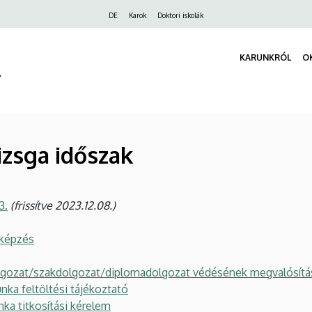
Felső
DE
Karok
Doktori iskolák
navigáció
KARUNKRÓL
O
r
izsga időszak
3.
(frissítve 2023.12.08.)
bképzés
lgozat/szakdolgozat/diplomadolgozat védésének megvalósítás
a feltöltési tájékoztató
a titkosítási kérelem