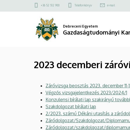
2023
Ugrás
Felső
+36 52 512 900
Telefonkönyv
e-mail
a
kapcsolat
decemberi
tartalomra
menü
záróvizsga
Debreceni Egyetem
Gazdaságtudományi Ka
időszak
|
2023 decemberi záróv
Gazdaságtudományi
Kar
Záróvizsga beosztás 2023. december 11-1
Végzős vizsgajelentkezés 2023/2024/1
Konzulensi bírálati lap szakirányú továb
Szakdolgozat bírálati lap
2/2023. számú Dékáni utasítás a záródo
Záródolgozat/Szakdolgozat/Diplomamunk
Záródolgozat/szakdolgozat/diplomamunk