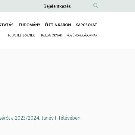
Anonim
Bejelentkezés
Felhasználói
fiók
KTATÁS
TUDOMÁNY
ÉLET A KARON
KAPCSOLAT
Fő
menüje
FELVÉTELIZŐKNEK
HALLGATÓKNAK
KÖZÉPISKOLÁSOKNAK
navigáció
Másodlagos
navigáció
áról a 2023/2024. tanév I. félévében