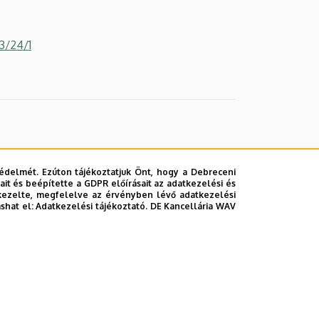
3/24/1
édelmét. Ezúton tájékoztatjuk Önt, hogy a Debreceni
it és beépítette a GDPR előírásait az adatkezelési és
kezelte, megfelelve az érvényben lévő adatkezelési
ashat el:
Adatkezelési tájékoztató.
DE Kancellária WAV