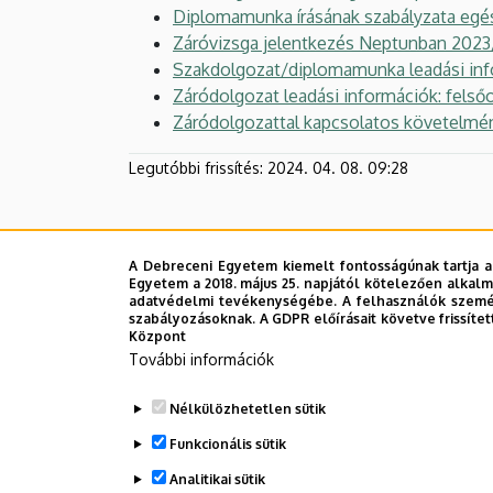
Diplomamunka írásának szabályzata egé
Záróvizsga jelentkezés Neptunban 2023/
Szakdolgozat/diplomamunka leadási inf
Záródolgozat leadási információk: felső
Záródolgozattal kapcsolatos követelmén
Legutóbbi frissítés:
2024. 04. 08. 09:28
A Debreceni Egyetem kiemelt fontosságúnak tartja a
Egyetem a 2018. május 25. napjától kötelezően alkalm
adatvédelmi tevékenységébe. A felhasználók személ
szabályozásoknak. A GDPR előírásait követve frissítet
Központ
További információk
Nélkülözhetetlen sütik
Funkcionális sütik
Analitikai sütik