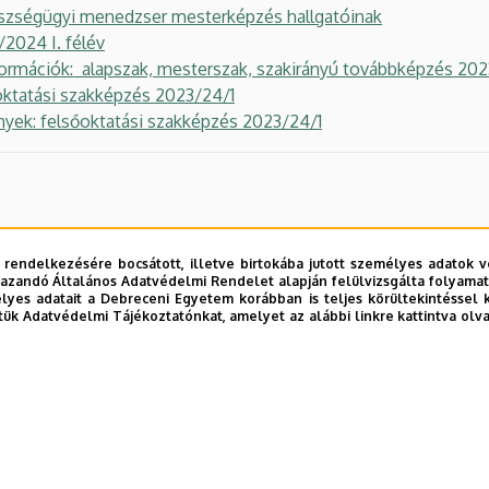
szségügyi menedzser mesterképzés hallgatóinak
2024 I. félév
ormációk: alapszak, mesterszak, szakirányú továbbképzés 202
oktatási szakképzés 2023/24/1
yek: felsőoktatási szakképzés 2023/24/1
 rendelkezésére bocsátott, illetve birtokába jutott személyes adatok v
azandó Általános Adatvédelmi Rendelet alapján felülvizsgálta folyamata
yes adatait a Debreceni Egyetem korábban is teljes körültekintéssel 
tük Adatvédelmi Tájékoztatónkat, amelyet az alábbi linkre kattintva olv