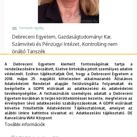
Szervezeti egység
Debreceni Egyetem, Gazdaságtudományi Kar,
Számviteli és Pénzügyi Intézet, Kontrolling nem
önálló Tanszék
Központi telefonszám, mellék
A Debreceni Egyetem kiemelt fontosságúnak tartja a
+36 52 512 900
/
68036
rendelkezésére bocsátott, illetve birtokába jutott személyes adatok
védelmét. Ezúton tájékoztatjuk Önt, hogy a Debreceni Egyetem a
Email
2018. május 25. napjától kötelezően alkalmazandó Általános
Adatvédelmi Rendelet alapján felülvizsgálta folyamatait és
nemessalyi-bistey.judit@econ.unideb.hu
beépítette a GDPR előírásait az adatkezelési és adatvédelmi
tevékenységébe. A felhasználók személyes adatait a Debreceni
Cím
Egyetem korábban is teljes körültekintéssel kezelte, megfelelve az
4032 Debrecen Böszörményi út 138
érvényben lévő adatkezelési szabályozásoknak. A GDPR előírásait
követve frissítettük Adatvédelmi Tájékoztatónkat, amelyet az
Épület, emelet, ajtó
alábbi linkre kattintva olvashat el:
Adatkezelési tájékoztató.
DE
Kancellária WAV Központ
GTK Mag-Ház
, 1. emelet, 122
További információk
Weboldalak
Website