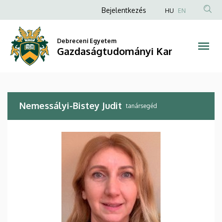
Nemessályi-
Ugrás
Anonim
Bejelentkezés
HU
EN
a
Felhasználói
Bistey
tartalomra
fiók
Debreceni Egyetem
Judit
Gazdaságtudományi Kar
menüje
|
Gazdaságtudományi
Nemessályi-Bistey Judit
Kar
tanársegéd