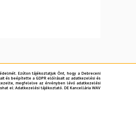
édelmét. Ezúton tájékoztatjuk Önt, hogy a Debreceni
it és beépítette a GDPR előírásait az adatkezelési és
kezelte, megfelelve az érvényben lévő adatkezelési
ashat el:
Adatkezelési tájékoztató.
DE Kancellária WAV