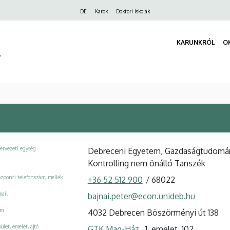
Felső
DE
Karok
Doktori iskolák
navigáció
KARUNKRÓL
O
r
ervezeti egység
Debreceni Egyetem, Gazdaságtudományi
Kontrolling nem önálló Tanszék
zponti telefonszám, mellék
+36 52 512 900
/
68022
ail
bajnai.peter@econ.unideb.hu
ím
4032 Debrecen Böszörményi út 138
ület, emelet, ajtó
GTK Mag-Ház
, 1. emelet, 102