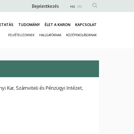
Anonim
Bejelentkezés
HU
EN
Felhasználói
fiók
KTATÁS
TUDOMÁNY
ÉLET A KARON
KAPCSOLAT
Fő
menüje
FELVÉTELIZŐKNEK
HALLGATÓKNAK
KÖZÉPISKOLÁSOKNAK
navigáció
Másodlagos
navigáció
 Kar, Számviteli és Pénzügyi Intézet,