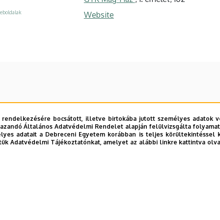
eboldalak
Website
 rendelkezésére bocsátott, illetve birtokába jutott személyes adatok v
azandó Általános Adatvédelmi Rendelet alapján felülvizsgálta folyamata
yes adatait a Debreceni Egyetem korábban is teljes körültekintéssel 
tük Adatvédelmi Tájékoztatónkat, amelyet az alábbi linkre kattintva olv