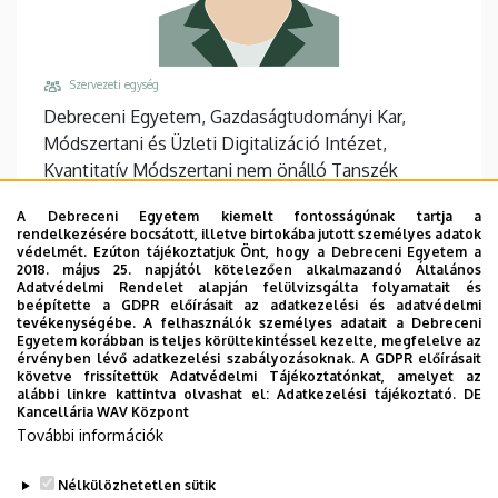
Szervezeti egység
Debreceni Egyetem, Gazdaságtudományi Kar,
Módszertani és Üzleti Digitalizáció Intézet,
Kvantitatív Módszertani nem önálló Tanszék
Központi telefonszám, mellék
A Debreceni Egyetem kiemelt fontosságúnak tartja a
+36 52 508 444
/
88258
rendelkezésére bocsátott, illetve birtokába jutott személyes adatok
védelmét. Ezúton tájékoztatjuk Önt, hogy a Debreceni Egyetem a
Email
2018. május 25. napjától kötelezően alkalmazandó Általános
Adatvédelmi Rendelet alapján felülvizsgálta folyamatait és
soltesz.angela@econ.unideb.hu
beépítette a GDPR előírásait az adatkezelési és adatvédelmi
tevékenységébe. A felhasználók személyes adatait a Debreceni
Cím
Egyetem korábban is teljes körültekintéssel kezelte, megfelelve az
4032 Debrecen Böszörményi út 138
érvényben lévő adatkezelési szabályozásoknak. A GDPR előírásait
követve frissítettük Adatvédelmi Tájékoztatónkat, amelyet az
Épület, emelet, ajtó
alábbi linkre kattintva olvashat el:
Adatkezelési tájékoztató.
DE
Kancellária WAV Központ
"D" épület GTK
, földszint, A/5
További információk
Weboldalak
Tudóstér profil
Nélkülözhetetlen sütik