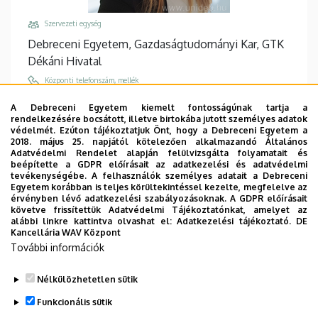
Szervezeti egység
Debreceni Egyetem, Gazdaságtudományi Kar, GTK
Dékáni Hivatal
Központi telefonszám, mellék
+36 52 512 900
/
86973
A Debreceni Egyetem kiemelt fontosságúnak tartja a
rendelkezésére bocsátott, illetve birtokába jutott személyes adatok
Email
védelmét. Ezúton tájékoztatjuk Önt, hogy a Debreceni Egyetem a
szilagyi.cintia@econ.unideb.hu
2018. május 25. napjától kötelezően alkalmazandó Általános
Adatvédelmi Rendelet alapján felülvizsgálta folyamatait és
Cím
beépítette a GDPR előírásait az adatkezelési és adatvédelmi
tevékenységébe. A felhasználók személyes adatait a Debreceni
4032 Debrecen Böszörményi út 138
Egyetem korábban is teljes körültekintéssel kezelte, megfelelve az
érvényben lévő adatkezelési szabályozásoknak. A GDPR előírásait
Épület, emelet, ajtó
követve frissítettük Adatvédelmi Tájékoztatónkat, amelyet az
Kecskeméti János Sportcsarnok, 1. emelet
alábbi linkre kattintva olvashat el:
Adatkezelési tájékoztató.
DE
Kancellária WAV Központ
(fejépület)
További információk
Weboldalak
Website
Nélkülözhetetlen sütik
Funkcionális sütik