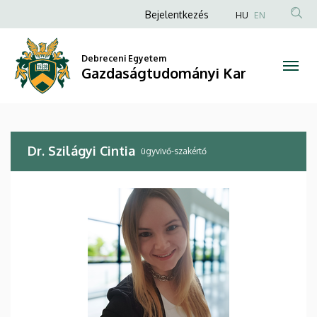
Dr.
Ugrás
Anonim
Bejelentkezés
HU
EN
a
Felhasználói
Szilágyi
tartalomra
fiók
Debreceni Egyetem
Cintia
Gazdaságtudományi Kar
menüje
|
Gazdaságtudományi
Dr. Szilágyi Cintia
Kar
ügyvivő-szakértő