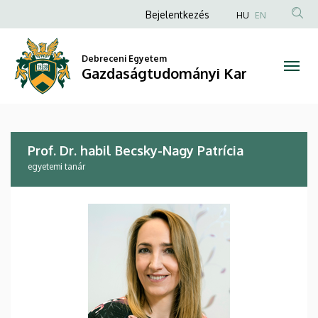
Prof.
Ugrás
Anonim
Bejelentkezés
HU
EN
a
Felhasználói
Dr.
tartalomra
fiók
Debreceni Egyetem
habil
Gazdaságtudományi Kar
menüje
Becsky-
Nagy
Prof. Dr. habil Becsky-Nagy Patrícia
Patrícia
egyetemi tanár
|
Gazdaságtudományi
Kar