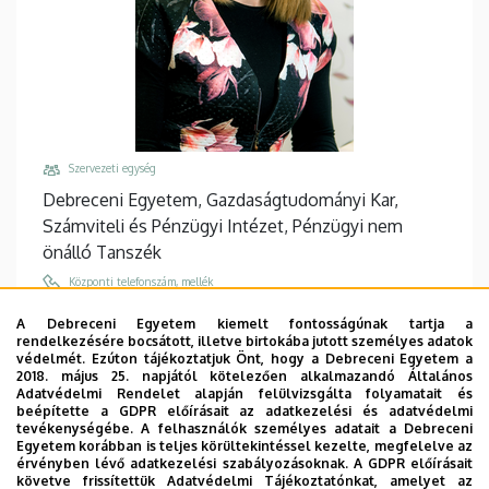
Szervezeti egység
Debreceni Egyetem, Gazdaságtudományi Kar,
Számviteli és Pénzügyi Intézet, Pénzügyi nem
önálló Tanszék
Központi telefonszám, mellék
+36 52 512 900
/
88567
A Debreceni Egyetem kiemelt fontosságúnak tartja a
rendelkezésére bocsátott, illetve birtokába jutott személyes adatok
Email
védelmét. Ezúton tájékoztatjuk Önt, hogy a Debreceni Egyetem a
becsky.nagy.patricia@econ.unideb.hu
2018. május 25. napjától kötelezően alkalmazandó Általános
Adatvédelmi Rendelet alapján felülvizsgálta folyamatait és
Cím
beépítette a GDPR előírásait az adatkezelési és adatvédelmi
tevékenységébe. A felhasználók személyes adatait a Debreceni
4032 Debrecen, Böszörményi út 138.
Egyetem korábban is teljes körültekintéssel kezelte, megfelelve az
érvényben lévő adatkezelési szabályozásoknak. A GDPR előírásait
Épület, emelet, ajtó
követve frissítettük Adatvédelmi Tájékoztatónkat, amelyet az