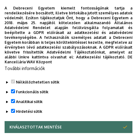
A Debreceni Egyetem kiemelt fontosságúnak tartja a
rendelkezésére bocsátott, illetve birtokába jutott személyes adatok
védelmét. Ezúton tájékoztatjuk Önt, hogy a Debreceni Egyetem a
2018. május 25. napjától kötelezően alkalmazandó Általános
Adatvédelmi Rendelet alapján felülvizsgálta folyamatait és
beépítette a GDPR előírásait az adatkezelési és adatvédelmi
tevékenységébe. A felhasználók személyes adatait a Debreceni
Szervezeti egység
Egyetem korábban is teljes körültekintéssel kezelte, megfelelve az
érvényben lévő adatkezelési szabályozásoknak. A GDPR előírásait
Debreceni Egyetem, Gazdaságtudományi Kar,
követve frissítettük Adatvédelmi Tájékoztatónkat, amelyet az
Számviteli és Pénzügyi Intézet
alábbi linkre kattintva olvashat el:
Adatkezelési tájékoztató.
DE
Kancellária WAV Központ
Weboldalak
További információk
Website
Tudóstér profil
Nélkülözhetetlen sütik
Funkcionális sütik
Analitikai sütik
Hirdetési sütik
KIVÁLASZTOTTAK MENTÉSE
WITHDRAW CONSENT