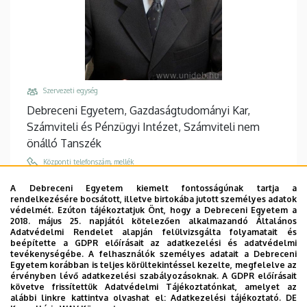
Szervezeti egység
Debreceni Egyetem, Gazdaságtudományi Kar,
Számviteli és Pénzügyi Intézet, Számviteli nem
önálló Tanszék
Központi telefonszám, mellék
+36 52 512 900
/
68020
A Debreceni Egyetem kiemelt fontosságúnak tartja a
rendelkezésére bocsátott, illetve birtokába jutott személyes adatok
Email
védelmét. Ezúton tájékoztatjuk Önt, hogy a Debreceni Egyetem a
rozsa.attila@econ.unideb.hu
2018. május 25. napjától kötelezően alkalmazandó Általános
Adatvédelmi Rendelet alapján felülvizsgálta folyamatait és
Cím
beépítette a GDPR előírásait az adatkezelési és adatvédelmi
tevékenységébe. A felhasználók személyes adatait a Debreceni
4032 Debrecen, Böszörményi út 138.
Egyetem korábban is teljes körültekintéssel kezelte, megfelelve az
érvényben lévő adatkezelési szabályozásoknak. A GDPR előírásait
Épület, emelet, ajtó
követve frissítettük Adatvédelmi Tájékoztatónkat, amelyet az
GTK Mag-Ház
, 1. emelet, 119/A
alábbi linkre kattintva olvashat el:
Adatkezelési tájékoztató.
DE