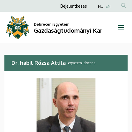
Dr.
Ugrás
Anonim
Bejelentkezés
HU
EN
a
Felhasználói
habil
tartalomra
fiók
Debreceni Egyetem
Rózsa
Gazdaságtudományi Kar
menüje
Attila
|
Dr. habil Rózsa Attila
Gazdaságtudományi
egyetemi docens
Kar