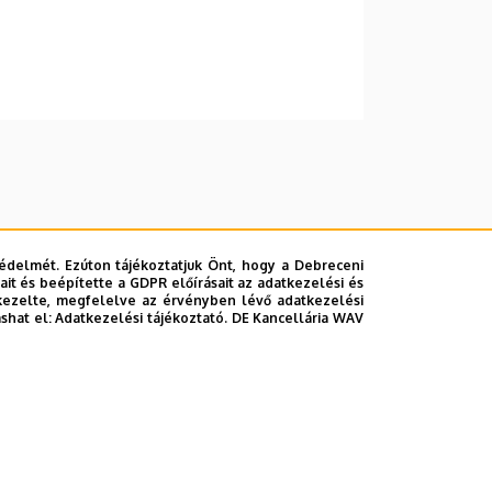
édelmét. Ezúton tájékoztatjuk Önt, hogy a Debreceni
it és beépítette a GDPR előírásait az adatkezelési és
kezelte, megfelelve az érvényben lévő adatkezelési
ashat el:
Adatkezelési tájékoztató.
DE Kancellária WAV