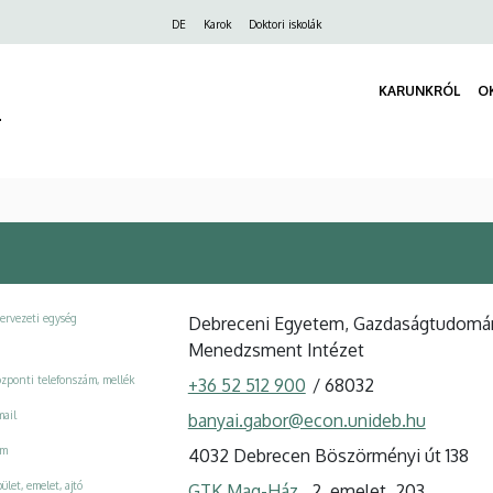
Felső
DE
Karok
Doktori iskolák
navigáció
KARUNKRÓL
O
r
ervezeti egység
Debreceni Egyetem, Gazdaságtudomány
Menedzsment Intézet
zponti telefonszám, mellék
+36 52 512 900
/
68032
ail
banyai.gabor@econ.unideb.hu
ím
4032 Debrecen Böszörményi út 138
ület, emelet, ajtó
GTK Mag-Ház
, 2. emelet, 203