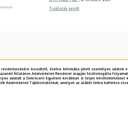
eboldalak
Tudóstér profil
 rendelkezésére bocsátott, illetve birtokába jutott személyes adatok v
azandó Általános Adatvédelmi Rendelet alapján felülvizsgálta folyamata
yes adatait a Debreceni Egyetem korábban is teljes körültekintéssel 
tük Adatvédelmi Tájékoztatónkat, amelyet az alábbi linkre kattintva olv