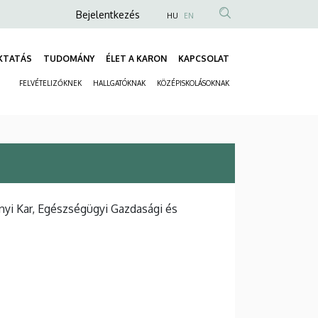
Anonim
Bejelentkezés
HU
EN
Felhasználói
fiók
KTATÁS
TUDOMÁNY
ÉLET A KARON
KAPCSOLAT
Fő
menüje
FELVÉTELIZŐKNEK
HALLGATÓKNAK
KÖZÉPISKOLÁSOKNAK
navigáció
Másodlagos
navigáció
i Kar, Egészségügyi Gazdasági és