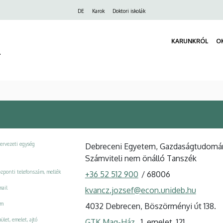
Felső
DE
Karok
Doktori iskolák
navigáció
KARUNKRÓL
O
r
ervezeti egység
Debreceni Egyetem, Gazdaságtudományi
Számviteli nem önálló Tanszék
zponti telefonszám, mellék
+36 52 512 900
/
68006
ail
kvancz.jozsef@econ.unideb.hu
ím
4032 Debrecen, Böszörményi út 138.
ület, emelet, ajtó
GTK Mag-Ház
, 1. emelet, 121