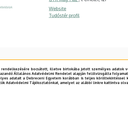
eboldalak
Website
Tudóstér profil
 rendelkezésére bocsátott, illetve birtokába jutott személyes adatok v
azandó Általános Adatvédelmi Rendelet alapján felülvizsgálta folyamata
yes adatait a Debreceni Egyetem korábban is teljes körültekintéssel 
tük Adatvédelmi Tájékoztatónkat, amelyet az alábbi linkre kattintva olv