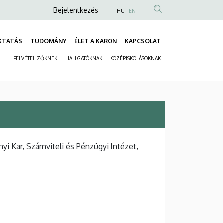
Anonim
Bejelentkezés
HU
EN
Felhasználói
fiók
KTATÁS
TUDOMÁNY
ÉLET A KARON
KAPCSOLAT
Fő
menüje
FELVÉTELIZŐKNEK
HALLGATÓKNAK
KÖZÉPISKOLÁSOKNAK
navigáció
Másodlagos
navigáció
 Kar, Számviteli és Pénzügyi Intézet,