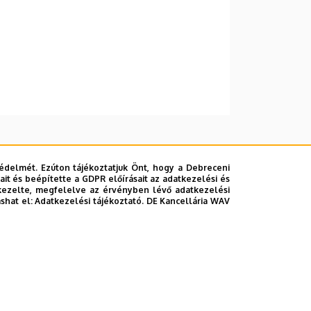
édelmét. Ezúton tájékoztatjuk Önt, hogy a Debreceni
it és beépítette a GDPR előírásait az adatkezelési és
kezelte, megfelelve az érvényben lévő adatkezelési
ashat el:
Adatkezelési tájékoztató.
DE Kancellária WAV