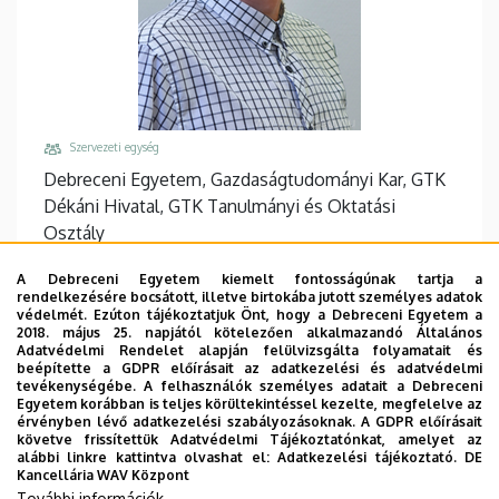
Szervezeti egység
Debreceni Egyetem, Gazdaságtudományi Kar, GTK
Dékáni Hivatal, GTK Tanulmányi és Oktatási
Osztály
Központi telefonszám, mellék
A Debreceni Egyetem kiemelt fontosságúnak tartja a
+36 56 510 300
/
5422
rendelkezésére bocsátott, illetve birtokába jutott személyes adatok
védelmét. Ezúton tájékoztatjuk Önt, hogy a Debreceni Egyetem a
Email
2018. május 25. napjától kötelezően alkalmazandó Általános
Adatvédelmi Rendelet alapján felülvizsgálta folyamatait és
peto.istvan@unideb.hu
beépítette a GDPR előírásait az adatkezelési és adatvédelmi
tevékenységébe. A felhasználók személyes adatait a Debreceni
Cím
Egyetem korábban is teljes körültekintéssel kezelte, megfelelve az
5000 Szolnok, Tiszaligeti sétány 14.
érvényben lévő adatkezelési szabályozásoknak. A GDPR előírásait
követve frissítettük Adatvédelmi Tájékoztatónkat, amelyet az
Épület, emelet, ajtó
alábbi linkre kattintva olvashat el:
Adatkezelési tájékoztató.
DE
Kancellária WAV Központ
Szolnok Campus Főépület, 1. emelet, 152 (titkárság)
További információk