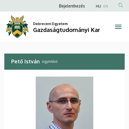
Pető
Ugrás
Anonim
Bejelentkezés
HU
EN
a
Felhasználói
István
tartalomra
fiók
Debreceni Egyetem
|
Gazdaságtudományi Kar
menüje
Gazdaságtudományi
Kar
Pető István
ügyintéző