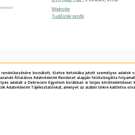
eboldalak
Website
Tudóstér profil
 rendelkezésére bocsátott, illetve birtokába jutott személyes adatok v
azandó Általános Adatvédelmi Rendelet alapján felülvizsgálta folyamata
yes adatait a Debreceni Egyetem korábban is teljes körültekintéssel 
tük Adatvédelmi Tájékoztatónkat, amelyet az alábbi linkre kattintva olv