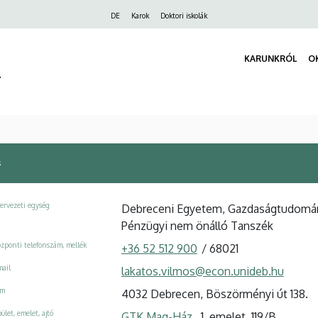
Felső
DE
Karok
Doktori iskolák
navigáció
KARUNKRÓL
O
r
s
ervezeti egység
Debreceni Egyetem, Gazdaságtudományi
Pénzügyi nem önálló Tanszék
zponti telefonszám, mellék
+36 52 512 900
/
68021
ail
lakatos.vilmos@econ.unideb.hu
ím
4032 Debrecen, Böszörményi út 138.
ület, emelet, ajtó
GTK Mag-Ház
, 1. emelet, 119/B.