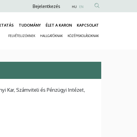
Anonim
Bejelentkezés
HU
EN
Felhasználói
fiók
KTATÁS
TUDOMÁNY
ÉLET A KARON
KAPCSOLAT
Fő
menüje
FELVÉTELIZŐKNEK
HALLGATÓKNAK
KÖZÉPISKOLÁSOKNAK
navigáció
Másodlagos
navigáció
 Kar, Számviteli és Pénzügyi Intézet,