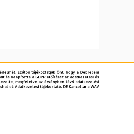
édelmét. Ezúton tájékoztatjuk Önt, hogy a Debreceni
it és beépítette a GDPR előírásait az adatkezelési és
kezelte, megfelelve az érvényben lévő adatkezelési
ashat el:
Adatkezelési tájékoztató.
DE Kancellária WAV