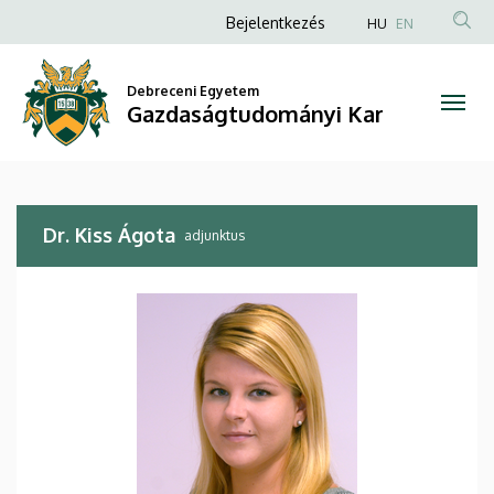
Dr.
Ugrás
Anonim
Bejelentkezés
HU
EN
a
Felhasználói
Kiss
tartalomra
fiók
Debreceni Egyetem
Ágota
Gazdaságtudományi Kar
menüje
|
Gazdaságtudományi
Dr. Kiss Ágota
Kar
adjunktus