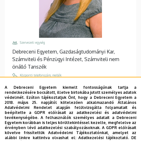
Szervezeti egység
Debreceni Egyetem, Gazdaságtudományi Kar,
Számviteli és Pénzügyi Intézet, Számviteli nem
önálló Tanszék
Központi telefonszám, mellék
+36 52 512 900
/
88562
A Debreceni Egyetem kiemelt fontosságúnak tartja a
rendelkezésére bocsátott, illetve birtokába jutott személyes adatok
Email
védelmét. Ezúton tájékoztatjuk Önt, hogy a Debreceni Egyetem a
kiss.agota@econ.unideb.hu
2018. május 25. napjától kötelezően alkalmazandó Általános
Adatvédelmi Rendelet alapján felülvizsgálta folyamatait és
Cím
beépítette a GDPR előírásait az adatkezelési és adatvédelmi
tevékenységébe. A felhasználók személyes adatait a Debreceni
4032 Debrecen Böszörményi út 138
Egyetem korábban is teljes körültekintéssel kezelte, megfelelve az
érvényben lévő adatkezelési szabályozásoknak. A GDPR előírásait
Épület, emelet, ajtó
követve frissítettük Adatvédelmi Tájékoztatónkat, amelyet az
GTK Mag-Ház
, 1. emelet, 116
alábbi linkre kattintva olvashat el:
Adatkezelési tájékoztató.
DE