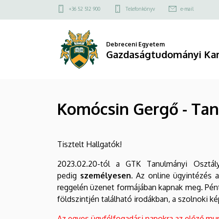
Komócsin
Ugrás
Felső
+36 52 512 900
Telefonkönyv
e-mail
a
kapcsolat
Gergő
tartalomra
menü
-
Debreceni Egyetem
Gazdaságtudományi Ka
Tanulmányi
Osztály
Komócsin Gergő - Tan
időpontfoglalás
|
Tisztelt Hallgatók!
Gazdaságtudományi
2023.02.20-tól a GTK Tanulmányi Osztá
Kar
pedig
személyesen.
Az online ügyintézés a
reggelén üzenet formájában kapnak meg. Pén
földszintjén található irodákban, a szolnoki
Az egyes ügyfélfogadási napokra az előző munk