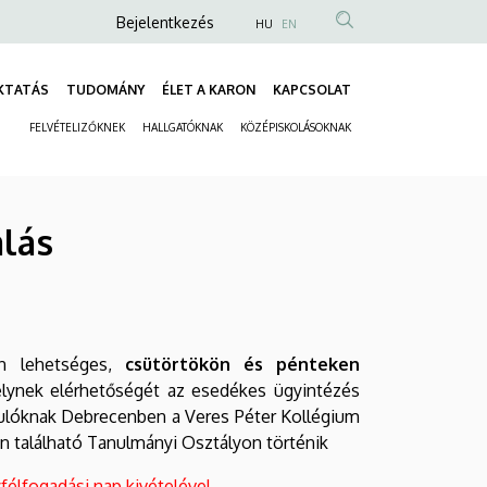
Anonim
Bejelentkezés
HU
EN
Felhasználói
fiók
KTATÁS
TUDOMÁNY
ÉLET A KARON
KAPCSOLAT
Fő
menüje
FELVÉTELIZŐKNEK
HALLGATÓKNAK
KÖZÉPISKOLÁSOKNAK
navigáció
Másodlagos
navigáció
alás
n lehetséges,
csütörtökön és pénteken
elynek elérhetőségét az esedékes ügyintézés
ulóknak Debrecenben a Veres Péter Kollégium
n található Tanulmányi Osztályon történik
yfélfogadási nap kivételével.