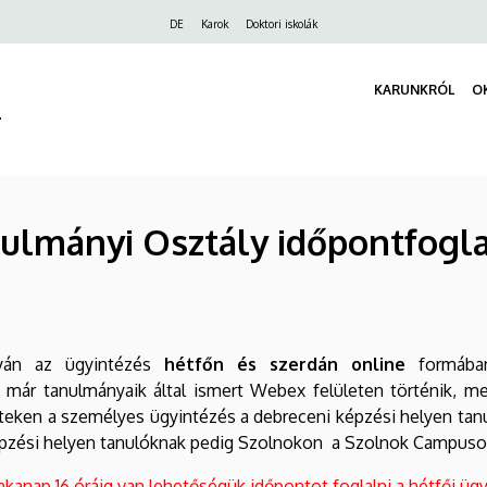
Felső
DE
Karok
Doktori iskolák
navigáció
KARUNKRÓL
O
r
ulmányi Osztály időpontfogl
lyán az ügyintézés
hétfőn és szerdán online
formába
 már tanulmányaik által ismert Webex felületen történik, m
teken a személyes ügyintézés a debreceni képzési helyen tan
 képzési helyen tanulóknak pedig Szolnokon a Szolnok Campuso
anap 16 óráig van lehetőségük időpontot foglalni a hétfői üg