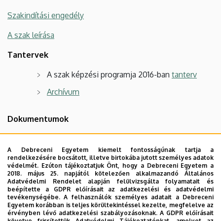
Szakindítási engedély
A szak leírása
Tantervek
A szak képzési programja 2016-ban
tanterv
Archívum
Dokumentumok
Letölthető adatlap kreditek elismertetéséhez -
Szakigazgatás-szervező és informatikus
A Debreceni Egyetem kiemelt fontosságúnak tartja a
rendelkezésére bocsátott, illetve birtokába jutott személyes adatok
agrármérnöki szak
védelmét. Ezúton tájékoztatjuk Önt, hogy a Debreceni Egyetem a
2018. május 25. napjától kötelezően alkalmazandó Általános
Felvételi szakmai elbeszélgetés témakörei és
Adatvédelmi Rendelet alapján felülvizsgálta folyamatait és
beépítette a GDPR előírásait az adatkezelési és adatvédelmi
ajánlott irodalom
tevékenységébe. A felhasználók személyes adatait a Debreceni
Egyetem korábban is teljes körültekintéssel kezelte, megfelelve az
érvényben lévő adatkezelési szabályozásoknak. A GDPR előírásait
Hasznos linkek a szakkal kapcsolatban
követve frissítettük Adatvédelmi Tájékoztatónkat, amelyet az