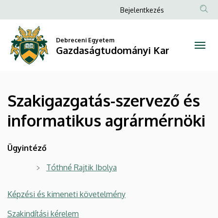
Szakigazgatás-
Ugrás
Anonim
Bejelentkezés
a
Felhasználói
szervező
tartalomra
fiók
Debreceni Egyetem
és
Gazdaságtudományi Kar
menüje
informatikus
agrármérnöki
Szakigazgatás-szervező és
|
informatikus agrármérnöki
Gazdaságtudományi
Kar
Ügyintéző
Tóthné Rajtik Ibolya
Képzési és kimeneti követelmény
Szakindítási kérelem