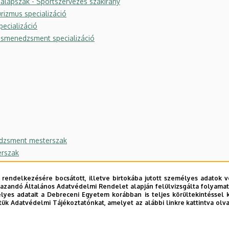
 alapszak - Sportszervezés szakirány
rizmus specializáció
pecializáció
ásmenedzsment specializáció
edzsment mesterszak
erszak
 rendelkezésére bocsátott, illetve birtokába jutott személyes adatok v
azandó Általános Adatvédelmi Rendelet alapján felülvizsgálta folyamata
yes adatait a Debreceni Egyetem korábban is teljes körültekintéssel 
ng és teljesítménymenedzsment specializáció
tük Adatvédelmi Tájékoztatónkat, amelyet az alábbi linkre kattintva olv
őforrás menedzsment és szervezetfejlesztés specializáció