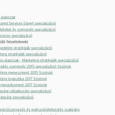
 alapszak
red Services Expert specializáció
tvitel és szervezés specializáció
nzügy specializáció
lőtt felvetteknek)
edelmi stratégiák specializáció
ing stratégiák specializáció
g alapszak - Marketing stratégiák specializáció
sítés szervezés 2015 specializáció Szolnok
eting meneszment 2015 Szolnok
ting logisztika 2017 Szolnok
s menedzsment 2017 Szolnok
ági-vállalkozási specializáció
dasági specializáció
reációszervezés és egészségfejlesztés szakirány