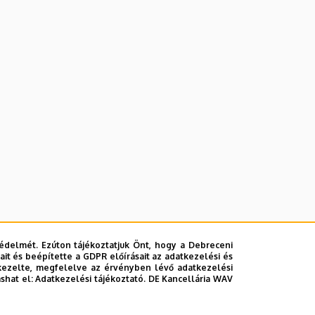
édelmét. Ezúton tájékoztatjuk Önt, hogy a Debreceni
it és beépítette a GDPR előírásait az adatkezelési és
kezelte, megfelelve az érvényben lévő adatkezelési
ashat el:
Adatkezelési tájékoztató.
DE Kancellária WAV