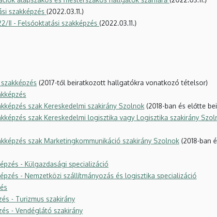
tási szakképzés
(2022.03.11.)
2/II - Felsőoktatási szakképzés
(2022.03.11.)
 szakképzés
(2017-től beiratkozott hallgatókra vonatkozó tételsor)
akképzés
akképzés szak Kereskedelmi szakirány Szolnok
(2018-ban és előtte be
kképzés szak Kereskedelmi logisztika vagy Logisztika szakirány Szol
zakképzés szak Marketingkommunikáció szakirány Szolnok
(2018-ban é
épzés - Külgazdasági specializáció
pzés - Nemzetközi szállítmányozás és logisztika specializáció
zés
és - Turizmus szakirány
zés - Vendéglátó szakirány