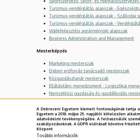
Sportszervező, Sport- és rekreációszervezés
Turizmus-vendéglátás alapszak - Egészségtu
Turizmus-vendéglátás alapszak - Szállodai s
Turizmus-vendéglátás alapszak - Vendéglát
Vidékfejlesztési agrármérnöki alapszak
Business Administration and Management
Mesterképzés
Marketing mesterszak
Emberi erőforrás tanácsadó mesterszak
Közgazdásztanár mesterszak
Ellátásilánc menedzsment - Logisztikai men
Nemzetközi gazdaság és gazdálkodás mest
Sportközgazdász mesterszak
Számvitel mesterszak
A Debreceni Egyetem kiemelt fontosságúnak tartja a
Egyetem a 2018. május 25. napjától kötelezően alkalm
Vállalkozásfejlesztés mesterszak
adatvédelmi tevékenységébe. A felhasználók személ
Vezetés és szervezés mesterszak - Controlli
szabályozásoknak. A GDPR előírásait követve frissítet
Központ
Vezetés és szervezés mesterszak - Emberi er
További információk
Vidékfejlesztési agrármérnöki mesterszak