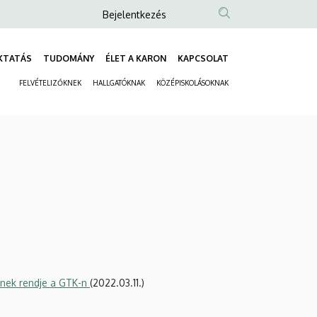
Anonim
Bejelentkezés
Felhasználói
fiók
KTATÁS
TUDOMÁNY
ÉLET A KARON
KAPCSOLAT
Fő
menüje
FELVÉTELIZŐKNEK
HALLGATÓKNAK
KÖZÉPISKOLÁSOKNAK
navigáció
Másodlagos
navigáció
ének rendje a GTK-n
(2022.03.11.)