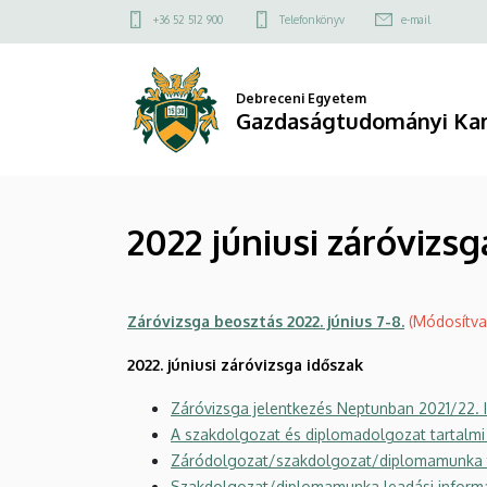
2022
Ugrás
Felső
+36 52 512 900
Telefonkönyv
e-mail
a
kapcsolat
júniusi
tartalomra
menü
záróvizsga
Debreceni Egyetem
Gazdaságtudományi Ka
időszak
|
2022 júniusi záróvizsg
Gazdaságtudományi
Kar
Záróvizsga beosztás 2022. június 7-8.
(Módosítva
2022. júniusi záróvizsga időszak
Záróvizsga jelentkezés Neptunban 2021/22. II
A szakdolgozat és diplomadolgozat tartalmi 
Záródolgozat/szakdolgozat/diplomamunka ti
Szakdolgozat/diplomamunka leadási inform