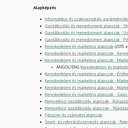
Alapképzés
Informatikus és szakigazgatási agrármérnöki
Gazdálkodási és menedzsment alapszak - Sha
Gazdálkodási és menedzsment alapszak - Üzle
Gazdálkodási és menedzsment alapszak - Pé
Kereskedelem és marketing alapszak
(2015 e
Kereskedelem és marketing alapszak - Keresk
Kereskedelem és marketing alapszak - Market
ANGOL/ENG
Kereskedelem és marketin
Kereskedelem és marketing alapszak - Értéke
Kereskedelem és marketing alapszak - Mark
Kereskedelem és marketing alapszak - Marke
Kereskedelem és marketing alapszak - Sale
Nemzetközi gazdálkodás alapszak - Külgazdas
Nemzetközi gazdálkodás alapszak - Világgaz
Pénzügy és számvitel alapszak
Sport- és rekreációszervezés alapszak - Rek