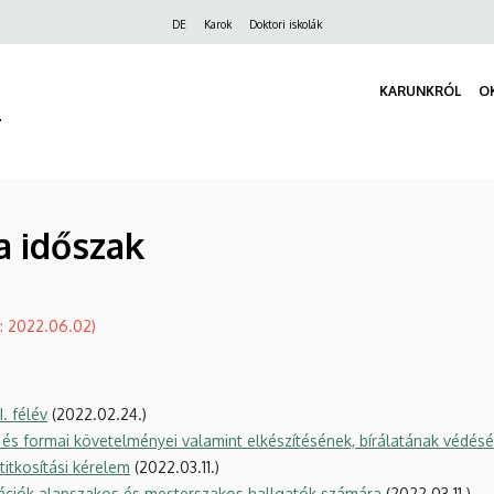
Felső
DE
Karok
Doktori iskolák
navigáció
KARUNKRÓL
O
r
a időszak
: 2022.06.02)
. félév
(2022.02.24.)
és formai követelményei valamint elkészítésének, bírálatának védés
tkosítási kérelem
(2022.03.11.)
ációk alapszakos és mesterszakos hallgatók számára
(2022.03.11.)