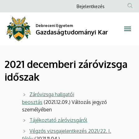
2021
Ugrás
Anonim
Bejelentkezés
a
Felhasználói
decemberi
tartalomra
fiók
Debreceni Egyetem
záróvizsga
Gazdaságtudományi Kar
menüje
időszak
|
2021 decemberi záróvizsga
Gazdaságtudományi
időszak
Kar
Záróvizsga hallgatói
beosztás
(2021.12.09.) Változás jegyző
személyében
Tájékoztató záróvizsgáról
Végzős vizsgajelentkezés 2021/22. I.
félév
(2021.11.04.)