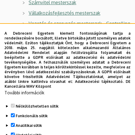
Számvitel mesterszak
Vállalkozásfejlesztés mesterszak
Vezetés és szervezés mesterszak - Controlling
és teljesítménymenedzsment specializáció
A Debreceni Egyetem kiemelt fontosságúnak tartja a
rendelkezésére bocsátott, illetve birtokába jutott személyes adatok
Vezetés és szervezés mesterszak - Emberi
védelmét. Ezúton tájékoztatjuk Önt, hogy a Debreceni Egyetem a
2018. május 25. napjától kötelezően alkalmazandó Általános
erőforrás menedzsment és szervezés
Adatvédelmi Rendelet alapján felülvizsgálta folyamatait és
specializáció
beépítette a GDPR előírásait az adatkezelési és adatvédelmi
tevékenységébe. A felhasználók személyes adatait a Debreceni
Vidékfejlesztési agrármérnök mesterszak
Egyetem korábban is teljes körültekintéssel kezelte, megfelelve az
érvényben lévő adatkezelési szabályozásoknak. A GDPR előírásait
MA in International Economy and Business
követve frissítettük Adatvédelmi Tájékoztatónkat, amelyet az
alábbi linkre kattintva olvashat el:
Adatkezelési tájékoztató.
DE
Kancellária WAV Központ
Master of Business Administration (MBA)
További információk
Rural Development Engineering
Nélkülözhetetlen sütik
Legutóbbi frissítés:
2022. 08. 08. 11:45
Funkcionális sütik
Analitikai sütik