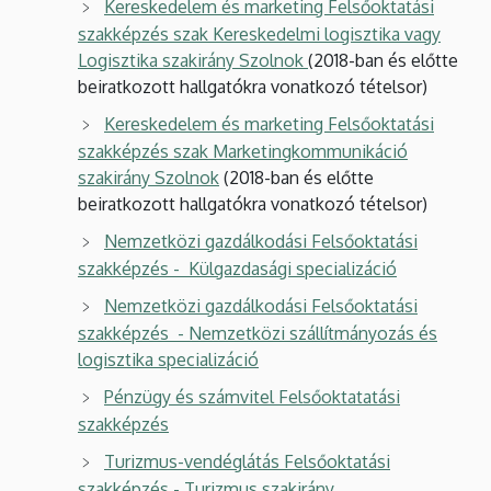
Kereskedelem és marketing Felsőoktatási
szakképzés szak Kereskedelmi logisztika vagy
Logisztika szakirány Szolnok
(2018-ban és előtte
beiratkozott hallgatókra vonatkozó tételsor)
Kereskedelem és marketing Felsőoktatási
szakképzés szak Marketingkommunikáció
szakirány Szolnok
(2018-ban és előtte
beiratkozott hallgatókra vonatkozó tételsor)
Nemzetközi gazdálkodási Felsőoktatási
szakképzés - Külgazdasági specializáció
Nemzetközi gazdálkodási Felsőoktatási
szakképzés - Nemzetközi szállítmányozás és
logisztika specializáció
Pénzügy és számvitel Felsőoktatatási
szakképzés
Turizmus-vendéglátás Felsőoktatási
szakképzés - Turizmus szakirány