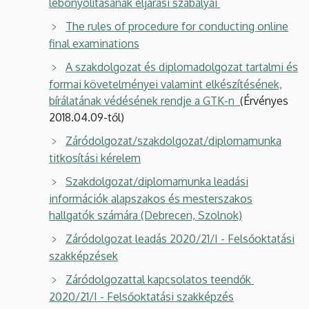
lebonyolításának eljárási szabályai
The rules of procedure for conducting online
final examinations
A szakdolgozat és diplomadolgozat tartalmi és
formai követelményei valamint elkészítésének,
bírálatának védésének rendje a GTK-n
(Érvényes
2018.04.09-től)
Záródolgozat/szakdolgozat/diplomamunka
titkosítási kérelem
Szakdolgozat/diplomamunka leadási
információk alapszakos és mesterszakos
hallgatók számára (Debrecen, Szolnok)
Záródolgozat leadás 2020/21/I - Felsőoktatási
szakképzések
Záródolgozattal kapcsolatos teendők
2020/21/I - Felsőoktatási szakképzés