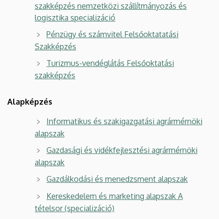
szakképzés nemzetközi szállítmányozás és
logisztika specializáció
Pénzügy és számvitel Felsőoktatatási
Szakképzés
Turizmus-vendéglátás Felsőoktatási
szakképzés
Alapképzés
Informatikus és szakigazgatási agrármérnöki
alapszak
Gazdasági és vidékfejlesztési agrármérnöki
alapszak
Gazdálkodási és menedzsment alapszak
Kereskedelem és marketing alapszak A
tételsor (specializáció)