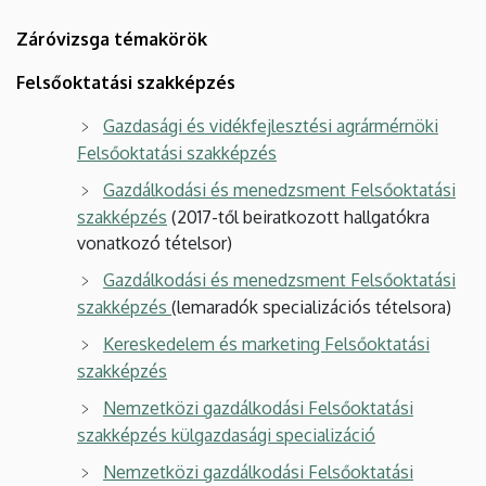
Záróvizsga témakörök
Felsőoktatási szakképzés
Gazdasági és vidékfejlesztési agrármérnöki
Felsőoktatási szakképzés
Gazdálkodási és menedzsment Felsőoktatási
szakképzés
(2017-től beiratkozott hallgatókra
vonatkozó tételsor)
Gazdálkodási és menedzsment Felsőoktatási
szakképzés
(lemaradók specializációs tételsora)
Kereskedelem és marketing Felsőoktatási
szakképzés
Nemzetközi gazdálkodási Felsőoktatási
szakképzés külgazdasági specializáció
Nemzetközi gazdálkodási Felsőoktatási