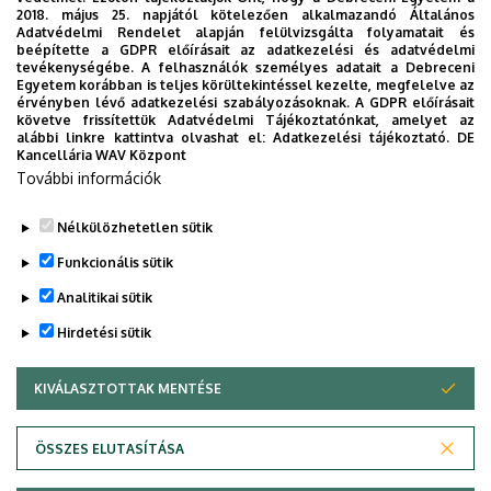
Vállalkozásfejlesztés mesterszak
2018. május 25. napjától kötelezően alkalmazandó Általános
Adatvédelmi Rendelet alapján felülvizsgálta folyamatait és
Vezetés és szervezés mesterszak
beépítette a GDPR előírásait az adatkezelési és adatvédelmi
tevékenységébe. A felhasználók személyes adatait a Debreceni
Vidékfejlesztési agrármérnök mesterszak
Egyetem korábban is teljes körültekintéssel kezelte, megfelelve az
érvényben lévő adatkezelési szabályozásoknak. A GDPR előírásait
MA in International Economy and Business
követve frissítettük Adatvédelmi Tájékoztatónkat, amelyet az
alábbi linkre kattintva olvashat el:
Adatkezelési tájékoztató.
DE
Kancellária WAV Központ
Master of Business Administration (MBA)
További információk
Rural Development Engineering
Nélkülözhetetlen sütik
Legutóbbi frissítés:
2022. 08. 08. 11:34
Funkcionális sütik
Analitikai sütik
Hirdetési sütik
KIVÁLASZTOTTAK MENTÉSE
WITHDRAW CONSENT
Adatvédelem
Adatvédelem
ÖSSZES ELUTASÍTÁSA
Technikai információk