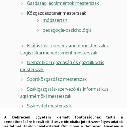
Gazdasági agrármérnök mesterszak
Közgazdásztanár mesterszak
módszertan
pedagógia-pszichológia
Ellátásilánc-menedzsment mesterszak /
Logisztikai menedzsment mesterszak
Nemzetközi gazdaság és gazdálkodás
mesterszak
Sportközgazdász mesterszak
Szakigazgatás-szervező és informatikus
agrármérnöki mesterszak
Számvitel mesterszak
Számvitel mesterszak kiegészítés
A Debreceni Egyetem kiemelt fontosságúnak tartja a
rendelkezésére bocsátott, illetve birtokába jutott személyes adatok
védelmét. Ezúton tájékoztatjuk Önt, hogy a Debreceni Egyetem a