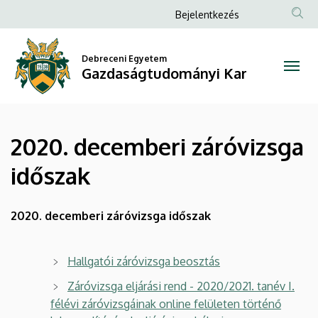
2020.
Ugrás
Anonim
Bejelentkezés
a
Felhasználói
decemberi
tartalomra
fiók
Debreceni Egyetem
záróvizsga
Gazdaságtudományi Kar
menüje
időszak
|
2020. decemberi záróvizsga
Gazdaságtudományi
időszak
Kar
2020. decemberi záróvizsga időszak
Hallgatói záróvizsga beosztás
Záróvizsga eljárási rend - 2020/2021. tanév I.
félévi záróvizsgáinak online felületen történő